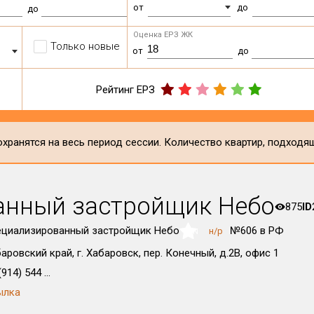
от
до
до
Оценка ЕРЗ ЖК
Только новые
от
до
Рейтинг ЕРЗ
хранятся на весь период сессии. Количество квартир, подходя
анный застройщик Небо
875
ID
ециализированный застройщик Небо
№606 в РФ
н/р
NaN
аровский край, г. Хабаровск, пер. Конечный, д.2В, офис 1
914) 544 ...
ылка