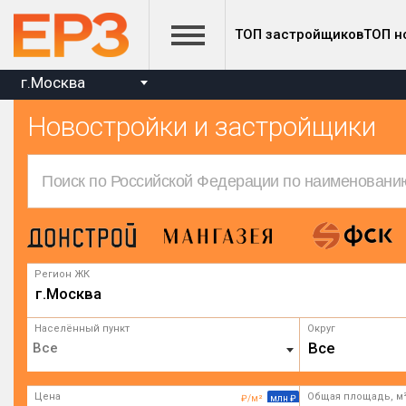
ТОП застройщиков
ТОП н
г.Москва
Новостройки и застройщики
Регион ЖК
г.Москва
Населённый пункт
Округ
Все
Цена
Общая площадь, м
₽/м²
млн ₽