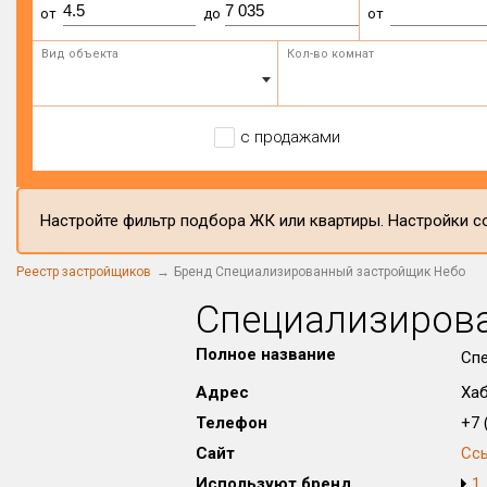
от
до
от
Вид объекта
Кол-во комнат
с продажами
Настройте фильтр подбора ЖК или квартиры. Настройки со
Реестр застройщиков
Бренд Специализированный застройщик Небо
Специализиров
Полное название
Сп
Адрес
Хаб
Телефон
+7 (
Сайт
Сс
Используют бренд
1