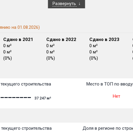
Развернуть
янию на 01.08.2026)
Сдано в 2021
Сдано в 2022
Сдано в 2023
0 м²
0 м²
0 м²
0 м²
0 м²
0 м²
(0%)
(0%)
(0%)
План сдачи:
перв
План
План
План
План
План
План
План
План
План
План
План
текущего строительства
Место в ТОП по вводу
Нет
37 247
м²
 текущего строительства
Доля в регионе по стро