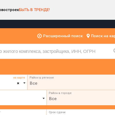
овостроек
БЫТЬ В ТРЕНДЕ!
Расширенный поиск
Поиск на ка
на карте
Район в регионе
×
Все
Район в городе
Все
²
Срок сдачи