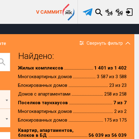
V САММИТ
Свернуть фильтр
рте
Найдено:
Жилых комплексов
1 401 из 1 402
Многоквартирных домов
3 587 из 3 588
Блокированных домов
23 из 23
Домов с апартаментами
258 из 258
Поселков таунхаусов
7 из 7
Многоквартирных домов
2 из 2
Блокированных домов
175 из 175
Квартир, апартаментов,
блоков в БД
56 039 из 56 039