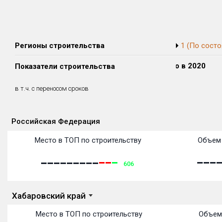
Регионы строительства
1 (По состо
Сдано в 2018
Сдано в 2019
Сдано в 2020
Показатели строительства
0 м²
0 м²
0 м²
0 м²
0 м²
0 м²
в т.ч. с переносом сроков
(0%)
(0%)
(0%)
Российская Федерация
Объекты
Объекты
Объекты
Объекты
Объекты
Объекты
Объекты
Объекты
Объекты
Объекты
Объекты
Объекты
Место в ТОП по строительству
Объем 
606
Хабаровский край
Место в ТОП по строительству
Объем