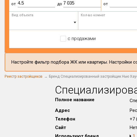
от
до
от
Вид объекта
Кол-во комнат
с продажами
Настройте фильтр подбора ЖК или квартиры. Настройки со
Реестр застройщиков
Бренд Специализированный застройщик Нью Хау
Специализиров
Полное название
Сп
Адрес
Рес
Телефон
+7 (
Сайт
Не
Используют бренд
1