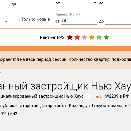
от
до
до
Оценка ЕРЗ ЖК
Только новые
от
до
Рейтинг ЕРЗ
хранятся на весь период сессии. Количество квартир, подходя
с
анный застройщик Нью Хау
ециализированный застройщик Нью Хаус
№2209 в РФ
н/р
NaN
публика Татарстан (Татарстан), г. Казань, ул. Голубятникова, д.
919) 642 ...
т