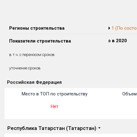
Регионы строительства
1 (По состо
Сдано в 2018
Сдано в 2019
Сдано в 2020
Показатели строительства
0 м²
0 м²
0 м²
0 м²
0 м²
0 м²
в т.ч. с переносом сроков
(0%)
(0%)
(0%)
уточнение сроков
Российская Федерация
Объекты
Объекты
Объекты
Объекты
Объекты
Объекты
Объекты
Объекты
Объекты
Объекты
Объекты
Место в ТОП по строительству
Объем 
Нет
Республика Татарстан (Татарстан)