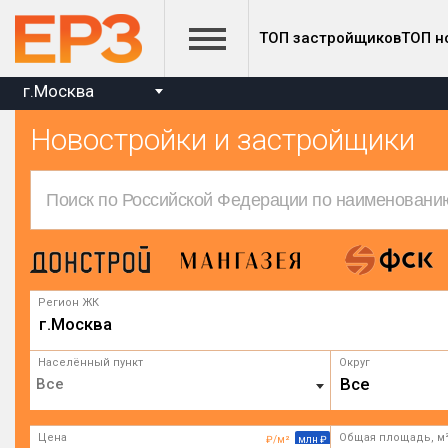
ТОП застройщиков
ТОП н
г.Москва
Новостройки и застройщики
Регион ЖК
г.Москва
Населённый пункт
Округ
Все
Цена
Общая площадь, м
₽/м²
млн ₽