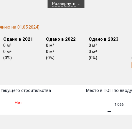
Развернуть
янию на 01.05.2024)
Сдано в 2021
Сдано в 2022
Сдано в 2023
0 м²
0 м²
0 м²
0 м²
0 м²
0 м²
(0%)
(0%)
(0%)
План
План
План
План
План
План
План
План
План
План
План
текущего строительства
Место в ТОП по ввод
Нет
1 066