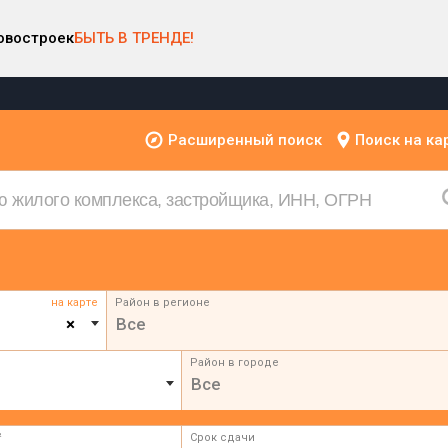
овостроек
БЫТЬ В ТРЕНДЕ!
Расширенный поиск
Поиск на ка
на карте
Район в регионе
×
Все
Район в городе
Все
²
Срок сдачи