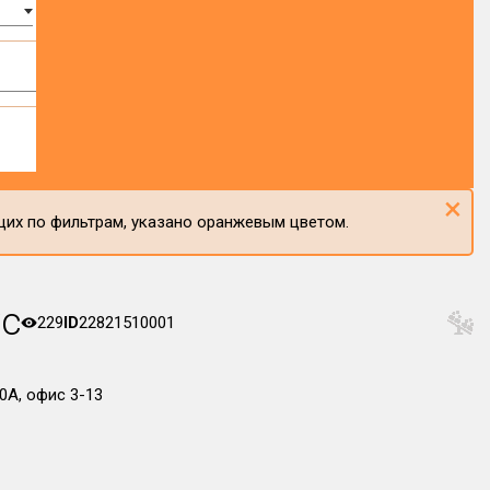
×
щих по фильтрам, указано оранжевым цветом.
с
229
ID
22821510001
20А, офис 3-13