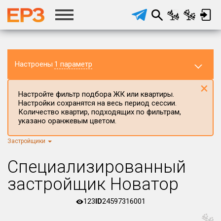
Настроены
1 параметр
×
Настройте фильтр подбора ЖК или квартиры.
Настройки сохранятся на весь период сессии.
Количество квартир, подходящих по фильтрам,
указано оранжевым цветом.
Застройщики
Регион ЖК
г.Москва
×
Специализированный
Район в регионе
застройщик Новатор
Все
123
ID
24597316001
Населённый пункт