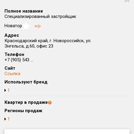
Округ
Полное название
Все
Специализированный застройщик
Район в городе
Новатор
н/р
NaN
Все
Адрес
Краснодарский край, г. Новороссийск, ул.
Энгельса, д.60, офис 23
Цена
₽/м²
млн ₽
от
до
Телефон
+7 (905) 543 ...
Общая площадь, м²
Сайт
от
до
Ссылка
Используют бренд
Срок сдачи
от
до
1
Вид объекта
Квартир в продаже
Регионы продаж
1
Кол-во комнат