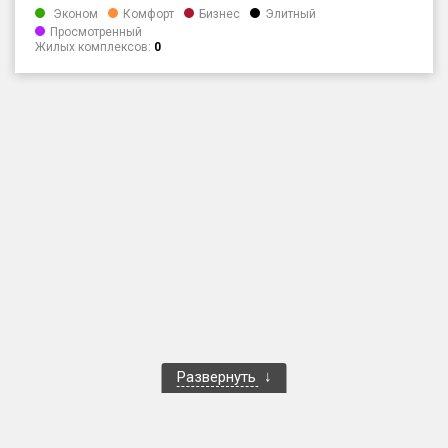
Эконом
Комфорт
Бизнес
Элитный
Только новые
Просмотренный
Жилых комплексов:
0
Оценка ЕРЗ ЖК
от
до
с продажами
Рейтинг ЕРЗ
Найдено:
Жилых комплексов
1 400 из 1 401
Многоквартирных домов
3 586 из 3 585
Блокированных домов
23 из 23
Развернуть
Домов с апартаментами
258 из 258
Поселков таунхаусов
7 из 7
Многоквартирных домов
2 из 2