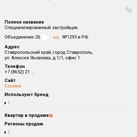
Округ
Все
Полное название
Район в городе
Специализированный застройщик
Все
Объединение-26
№1295 в РФ
н/р
NaN
Адрес
Цена
₽/м²
млн ₽
Ставропольский край, город Ставрополь,
от
до
ул. Алексея Яковлева, д.1/1, офис 1
Телефон
Общая площадь, м²
+7 (8652) 21 ...
от
до
Сайт
Срок сдачи
Ссылка
от
до
Используют бренд
1
Вид объекта
Квартир в продаже
Кол-во комнат
Регионы продаж
1