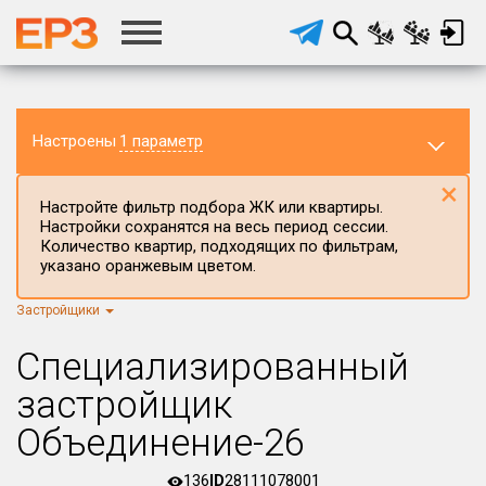
Настроены
1 параметр
×
Настройте фильтр подбора ЖК или квартиры.
Настройки сохранятся на весь период сессии.
Количество квартир, подходящих по фильтрам,
указано оранжевым цветом.
Застройщики
Регион ЖК
г.Москва
×
Специализированный
Район в регионе
застройщик
Все
Объединение-26
Населённый пункт
136
ID
28111078001