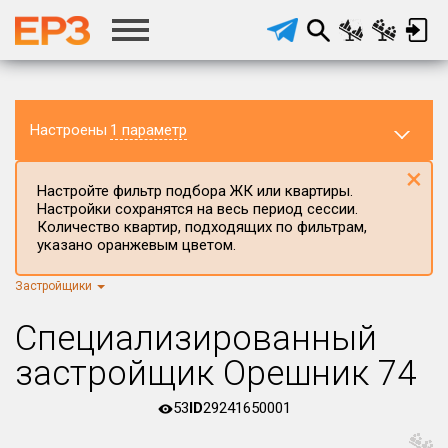
Настроены
1 параметр
×
Настройте фильтр подбора ЖК или квартиры.
Настройки сохранятся на весь период сессии.
Количество квартир, подходящих по фильтрам,
указано оранжевым цветом.
Застройщики
Регион ЖК
г.Москва
×
Специализированный
Район в регионе
застройщик Орешник 74
Все
53
ID
29241650001
Населённый пункт