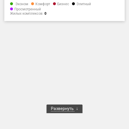
Эконом
Комфорт
Бизнес
Элитный
Только новые
Просмотренный
Жилых комплексов:
0
Оценка ЕРЗ ЖК
от
до
с продажами
Рейтинг ЕРЗ
Найдено:
Жилых комплексов
1 401 из 1 402
Многоквартирных домов
3 587 из 3 588
Блокированных домов
23 из 23
Развернуть
Домов с апартаментами
258 из 258
Поселков таунхаусов
7 из 7
Многоквартирных домов
2 из 2