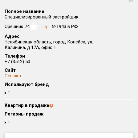
Округ
Полное название
Все
Специализированный застройщик
Район в городе
Орешник 74
№1943 в РФ
н/р
NaN
Все
Адрес
Челябинская область, город Копейск, ул.
Калинина, д.17А, офис 1
Цена
₽/м²
млн ₽
от
до
Телефон
+7 (3512) 50 ...
Общая площадь, м²
Сайт
от
до
Ссылка
Используют бренд
Срок сдачи
от
до
1
Вид объекта
Квартир в продаже
Регионы продаж
1
Кол-во комнат