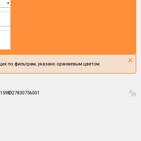
×
щих по фильтрам, указано оранжевым цветом.
159
ID
27830756001