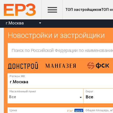
ТОП застройщиков
ТОП н
г.Москва
Новостройки и застройщики
Регион ЖК
г.Москва
Населённый пункт
Округ
Все
Цена
Общая площадь, м
₽/м²
млн ₽