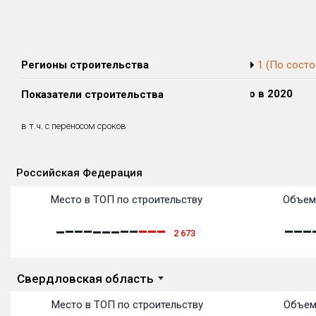
Регионы строительства
1 (По состо
Сдано в 2018
Сдано в 2019
Сдано в 2020
Показатели строительства
0 м²
0 м²
0 м²
0 м²
0 м²
0 м²
в т.ч. с переносом сроков
(0%)
(0%)
(0%)
Российская Федерация
Объекты
Объекты
Объекты
Объекты
Объекты
Объекты
Объекты
Объекты
Объекты
Объекты
Объекты
Объекты
Место в ТОП по строительству
Объем
2 673
Свердловская область
Место в ТОП по строительству
Объем