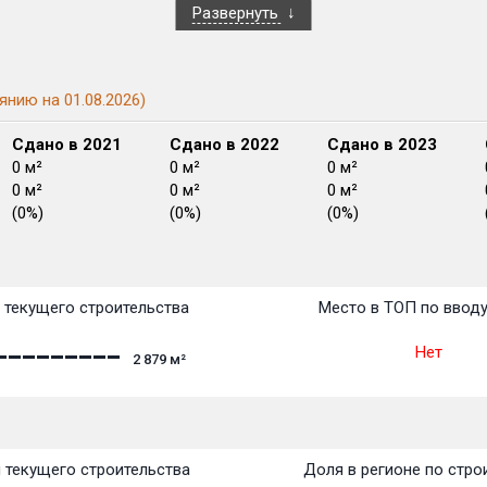
Развернуть
янию на 01.08.2026)
Сдано в 2021
Сдано в 2022
Сдано в 2023
0 м²
0 м²
0 м²
0 м²
0 м²
0 м²
(0%)
(0%)
(0%)
План сдачи:
перв
План
План
План
План
План
План
План
План
План
План
План
 текущего строительства
Место в ТОП по ввод
Нет
2 879
м²
 текущего строительства
Доля в регионе по стро