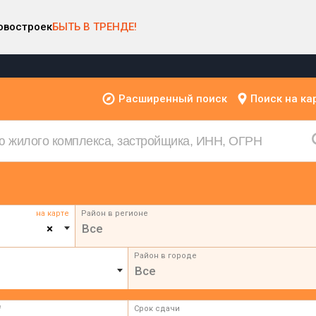
овостроек
БЫТЬ В ТРЕНДЕ!
Расширенный поиск
Поиск на ка
на карте
Район в регионе
×
Все
Район в городе
Все
²
Срок сдачи