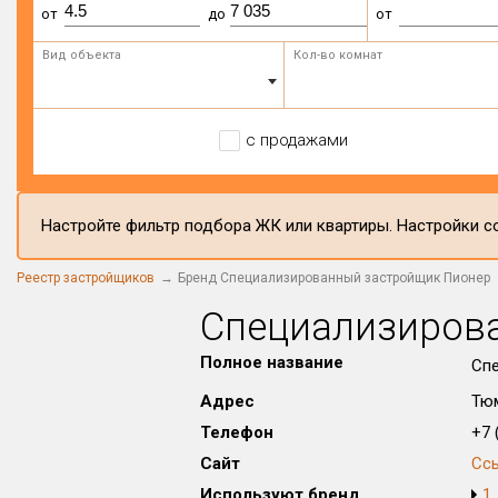
от
до
от
Вид объекта
Кол-во комнат
с продажами
Настройте фильтр подбора ЖК или квартиры. Настройки со
Реестр застройщиков
Бренд Специализированный застройщик Пионер
Специализиров
Полное название
Сп
Адрес
Тюм
Телефон
+7 (
Сайт
Сс
Используют бренд
1