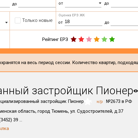
от
до
до
Оценка ЕРЗ ЖК
Только новые
от
до
Рейтинг ЕРЗ
хранятся на весь период сессии. Количество квартир, подходя
анный застройщик Пионер
ециализированный застройщик Пионер
№2673 в РФ
н/р
NaN
енская область, город Тюмень, ул. Судостроителей, д.37
3452) 39 ...
ылка