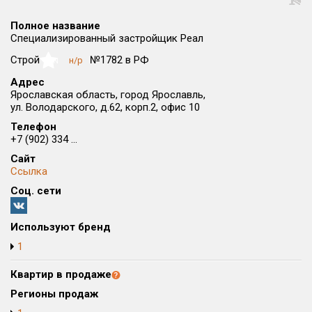
Округ
Полное название
Все
Специализированный застройщик Реал
Район в городе
Строй
№1782 в РФ
н/р
NaN
Все
Адрес
Ярославская область, город Ярославль,
ул. Володарского, д.62, корп.2, офис 10
Цена
₽/м²
млн ₽
от
до
Телефон
+7 (902) 334 ...
Общая площадь, м²
Сайт
от
до
Ссылка
Соц. сети
Срок сдачи
от
до
Используют бренд
Вид объекта
1
Квартир в продаже
Кол-во комнат
Регионы продаж