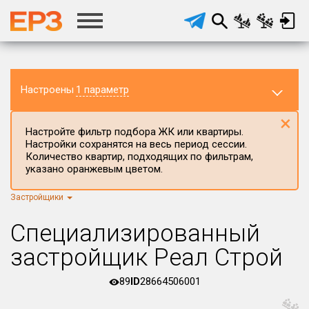
Настроены
1 параметр
×
Настройте фильтр подбора ЖК или квартиры.
Настройки сохранятся на весь период сессии.
Количество квартир, подходящих по фильтрам,
указано оранжевым цветом.
Застройщики
Регион ЖК
г.Москва
×
Специализированный
Район в регионе
застройщик Реал Строй
Все
89
ID
28664506001
Населённый пункт