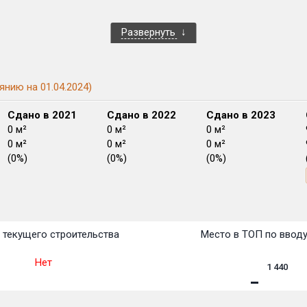
Развернуть
янию на 01.04.2024)
Сдано в 2021
Сдано в 2022
Сдано в 2023
0 м²
0 м²
0 м²
0 м²
0 м²
0 м²
(0%)
(0%)
(0%)
План
План
План
План
План
План
План
План
План
План
План
 текущего строительства
Место в ТОП по ввод
Нет
1 440