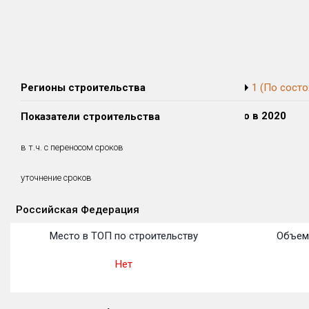
Регионы строительства
1 (По состо
Сдано в 2018
Сдано в 2019
Сдано в 2020
Показатели строительства
0 м²
0 м²
0 м²
0 м²
0 м²
0 м²
в т.ч. с переносом сроков
(0%)
(0%)
(0%)
уточнение сроков
Российская Федерация
Объекты
Объекты
Объекты
Объекты
Объекты
Объекты
Объекты
Объекты
Объекты
Объекты
Объекты
Место в ТОП по строительству
Объем
Нет