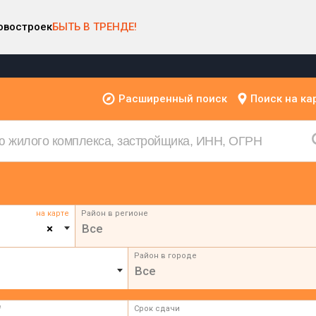
овостроек
БЫТЬ В ТРЕНДЕ!
Расширенный поиск
Поиск на ка
на карте
Район в регионе
×
Все
Район в городе
Все
²
Срок сдачи