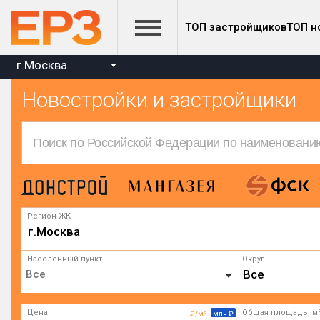
ТОП застройщиков
ТОП н
г.Москва
Новостройки и застройщики
Регион ЖК
г.Москва
Населённый пункт
Округ
Все
Цена
Общая площадь, м
₽/м²
млн ₽