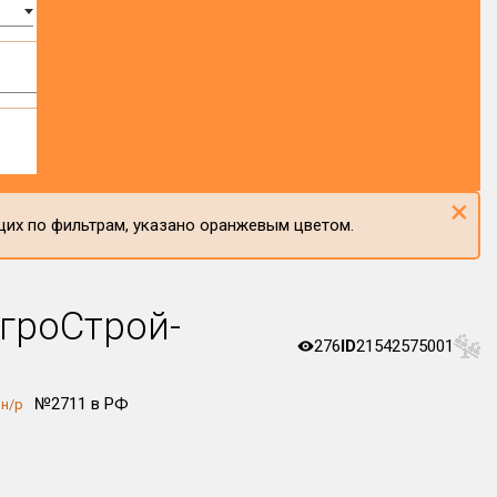
×
щих по фильтрам, указано оранжевым цветом.
гроСтрой-
276
ID
21542575001
№2711 в РФ
н/р