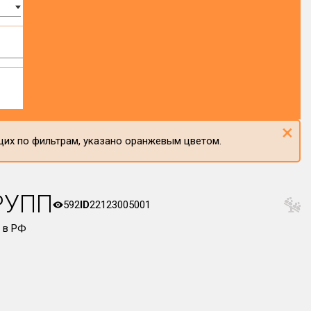
×
щих по фильтрам, указано оранжевым цветом.
РУПП
592
ID
22123005001
 в РФ