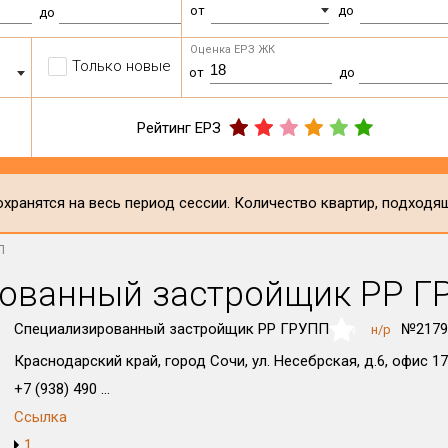
от
до
до
Оценка ЕРЗ ЖК
Только новые
от
до
Рейтинг ЕРЗ
хранятся на весь период сессии. Количество квартир, подходя
П
ованный застройщик РР Г
Специализированный застройщик РР ГРУПП
№2179
н/р
NaN
Краснодарский край, город Сочи, ул. Несебрская, д.6, офис 17
+7 (938) 490 ...
Ссылка
1