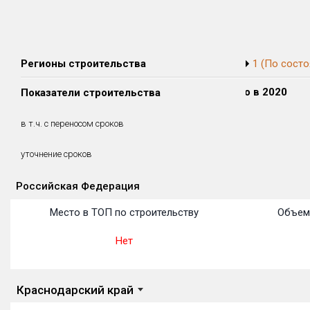
Регионы строительства
1 (По состо
Сдано в 2018
Сдано в 2019
Сдано в 2020
Показатели строительства
0 м²
0 м²
0 м²
0 м²
0 м²
0 м²
в т.ч. с переносом сроков
(0%)
(0%)
(0%)
уточнение сроков
Российская Федерация
Объекты
Объекты
Объекты
Объекты
Объекты
Объекты
Объекты
Объекты
Объекты
Объекты
Объекты
Место в ТОП по строительству
Объем
Нет
Краснодарский край