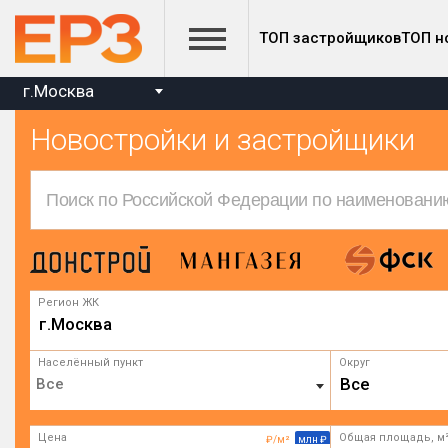
ТОП застройщиков
ТОП н
г.Москва
Новостройки и застройщики
Регион ЖК
г.Москва
Населённый пункт
Округ
Все
Цена
Общая площадь, м
₽/м²
млн ₽