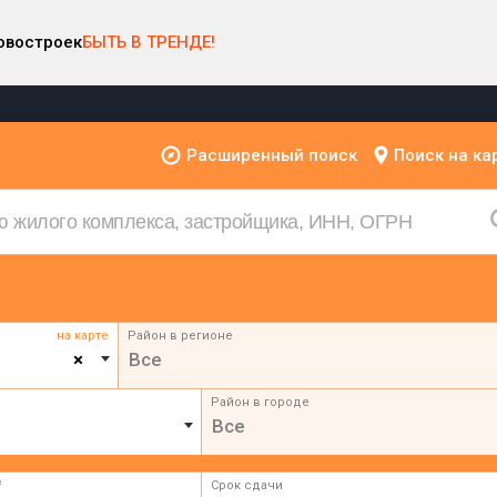
овостроек
БЫТЬ В ТРЕНДЕ!
Расширенный поиск
Поиск на ка
на карте
Район в регионе
×
Все
Район в городе
Все
²
Срок сдачи