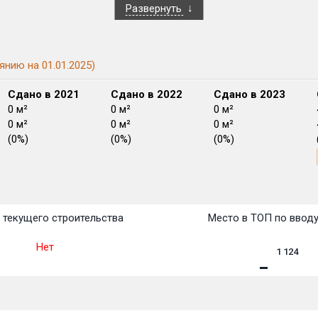
Развернуть
янию на 01.01.2025)
Сдано в 2021
Сдано в 2022
Сдано в 2023
0 м²
0 м²
0 м²
0 м²
0 м²
0 м²
(0%)
(0%)
(0%)
План
План
План
План
План
План
План
План
План
План
План
 текущего строительства
Место в ТОП по ввод
Нет
1 124