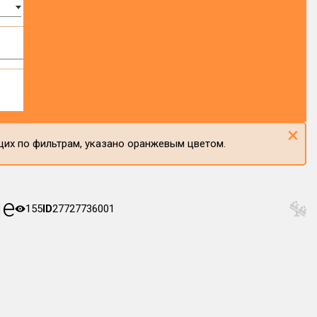
×
щих по фильтрам, указано оранжевым цветом.
ие
155
ID
27727736001