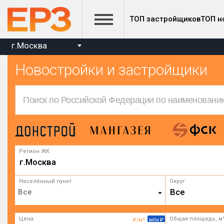
ТОП застройщиков
ТОП н
г.Москва
Новостройки и застройщики
Регион ЖК
г.Москва
Населённый пункт
Округ
Все
Цена
Общая площадь, м
₽/м²
млн ₽