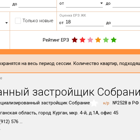
от
до
до
Оценка ЕРЗ ЖК
Только новые
от
до
Рейтинг ЕРЗ
хранятся на весь период сессии. Количество квартир, подходя
ие
анный застройщик Собран
ециализированный застройщик Собрание
№2528 в РФ
н/р
NaN
ганская область, город Курган, мкр. 4-й, д.1А, офис 45
912) 576 ...
т