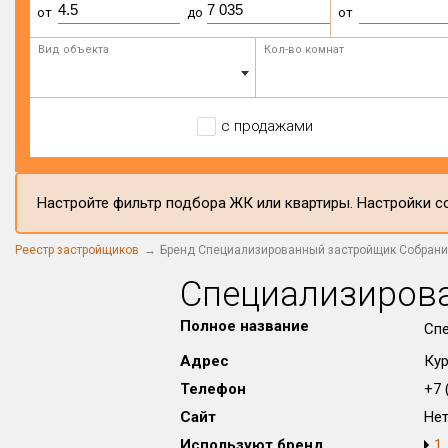
от
до
от
Вид объекта
Кол-во комнат
с продажами
Настройте фильтр подбора ЖК или квартиры. Настройки со
Реестр застройщиков
Бренд Специализированный застройщик Собран
Специализиров
Полное название
Сп
Адрес
Кур
Телефон
+7 (
Сайт
Не
Используют бренд
1