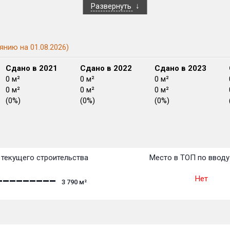
Развернуть
янию на 01.08.2026)
Сдано в 2021
Сдано в 2022
Сдано в 2023
0 м²
0 м²
0 м²
0 м²
0 м²
0 м²
(0%)
(0%)
(0%)
План сдачи:
перв
План
План
План
План
План
План
План
План
План
План
План
текущего строительства
Место в ТОП по вводу
Нет
3 790
м²