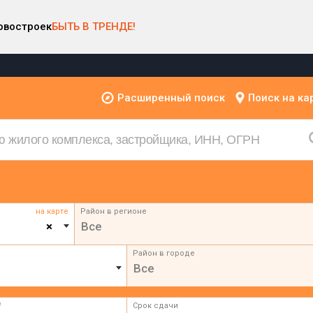
овостроек
БЫТЬ В ТРЕНДЕ!
Расширенный поиск
Поиск на ка
на карте
Район в регионе
×
Все
Район в городе
Все
²
Срок сдачи