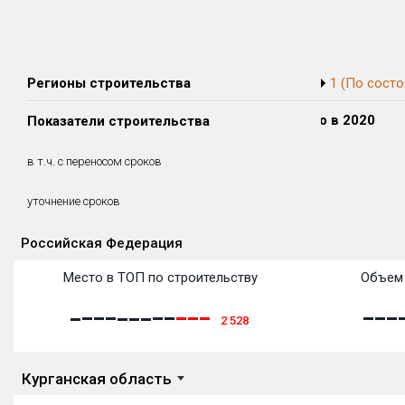
Регионы строительства
1 (По состо
Сдано в 2018
Сдано в 2019
Сдано в 2020
Показатели строительства
0 м²
0 м²
0 м²
0 м²
0 м²
0 м²
в т.ч. с переносом сроков
(0%)
(0%)
(0%)
уточнение сроков
Российская Федерация
Объекты
Объекты
Объекты
Объекты
Объекты
Объекты
Объекты
Объекты
Объекты
Объекты
Объекты
Объекты
Место в ТОП по строительству
Объем 
2 528
Курганская область