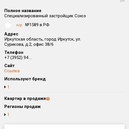
Округ
Полное название
Все
Специализированный застройщик Союз
Район в городе
№1589 в РФ
н/р
NaN
Все
Адрес
Иркутская область, город Иркутск, ул.
Сурикова, д.2, офис 38/6
Цена
₽/м²
млн ₽
от
до
Телефон
+7 (3952) 94 ...
Общая площадь, м²
Сайт
от
до
Ссылка
Используют бренд
Срок сдачи
от
до
1
Вид объекта
Квартир в продаже
Регионы продаж
1
Кол-во комнат