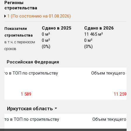
Регионы
Блокированных домов
175 из 175
строительства
Квартир, апартаментов,
1 (По состоянию на 01.08.2026)
блоков в БД
56 039 из 56 039
Сдано в 2024
Сдано в 2025
Сдано в 2026
Показатели
0 м²
0 м²
11 465 м²
строительства
0 м²
0 м²
0 м²
в т.ч. с переносом
(0%)
(0%)
(0%)
сроков
Российская Федерация
Объекты
Объекты
Объекты
Объекты
Объекты
Объекты
Объекты
Объекты
Объекты
Объекты
Объекты
Объекты
План сдачи:
первон
План 
План 
План 
План 
План 
План 
План 
План 
План 
План 
План 
сто в ТОП по строительству
Объем текущего ст
1 589
11 259
м
Иркутская область
сто в ТОП по строительству
Объем текущего ст