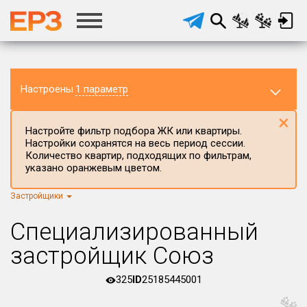
Настроены
1 параметр
×
Настройте фильтр подбора ЖК или квартиры.
Настройки сохранятся на весь период сессии.
Количество квартир, подходящих по фильтрам,
указано оранжевым цветом.
Застройщики
Регион ЖК
г.Москва
×
Специализированный
Район в регионе
застройщик Союз
Все
325
ID
25185445001
Населённый пункт