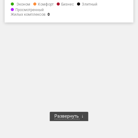
Эконом
Комфорт
Бизнес
Элитный
Только новые
Просмотренный
Жилых комплексов:
0
Оценка ЕРЗ ЖК
от
до
с продажами
Рейтинг ЕРЗ
Найдено:
Жилых комплексов
1 400 из 1 401
Многоквартирных домов
3 586 из 3 585
Блокированных домов
23 из 23
Развернуть
Домов с апартаментами
258 из 258
Поселков таунхаусов
7 из 7
Многоквартирных домов
2 из 2