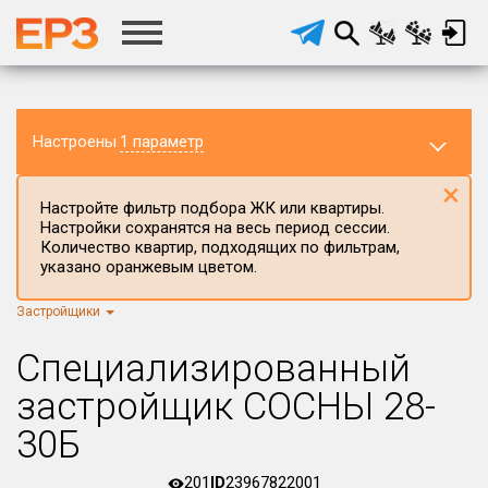
Настроены
1 параметр
×
Настройте фильтр подбора ЖК или квартиры.
Настройки сохранятся на весь период сессии.
Количество квартир, подходящих по фильтрам,
указано оранжевым цветом.
Застройщики
Регион ЖК
г.Москва
×
Специализированный
Район в регионе
застройщик СОСНЫ 28-
Все
30Б
Населённый пункт
201
ID
23967822001