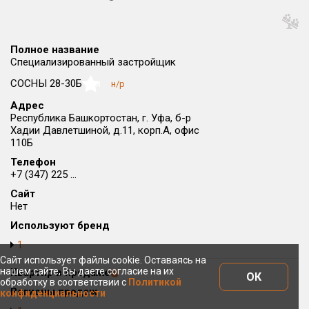
Округ
Все
Полное название
Район в городе
Специализированный застройщик
Все
СОСНЫ 28-30Б
н/р
NaN
Адрес
Цена
₽/м²
млн ₽
Республика Башкортостан, г. Уфа, б-р
от
до
Хадии Давлетшиной, д.11, корп.А, офис
110Б
Общая площадь, м²
Телефон
от
до
+7 (347) 225 ...
Срок сдачи
Сайт
Нет
от
до
Используют бренд
Вид объекта
1
Сайт использует файлы cookie. Оставаясь на
нашем сайте, Вы даете согласие на их
Квартир в продаже
Кол-во комнат
ОК
обработку в соответствии с
Политикой
Регионы продаж
конфиденциальности