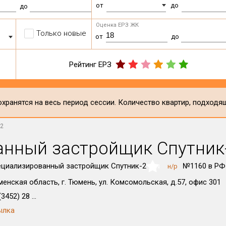
от
до
до
Оценка ЕРЗ ЖК
Только новые
от
до
Рейтинг ЕРЗ
хранятся на весь период сессии. Количество квартир, подходя
-2
нный застройщик Спутник
циализированный застройщик Спутник-2
№1160 в РФ
н/р
NaN
енская область, г. Тюмень, ул. Комсомольская, д.57, офис 301
3452) 28 ...
ылка