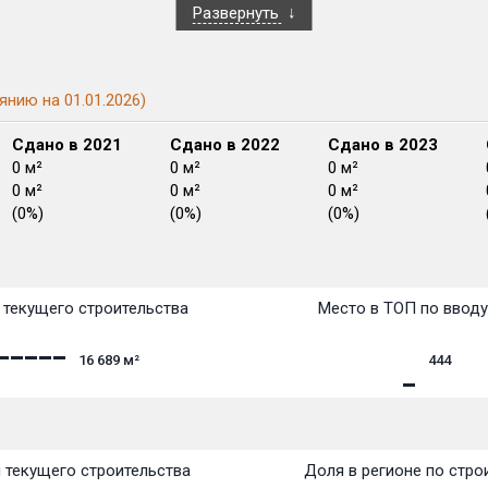
Развернуть
янию на 01.01.2026)
Сдано в 2021
Сдано в 2022
Сдано в 2023
0 м²
0 м²
0 м²
0 м²
0 м²
0 м²
(0%)
(0%)
(0%)
План
План
План
План
План
План
План
План
План
План
План
текущего строительства
Место в ТОП по ввод
16 689
м²
444
 текущего строительства
Доля в регионе по стро