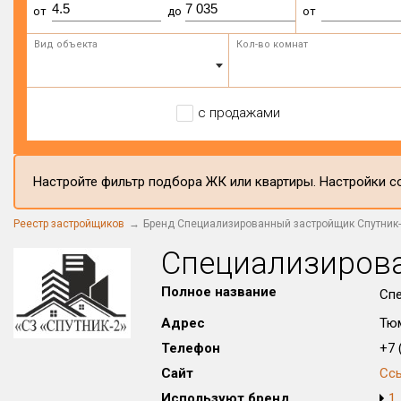
от
до
от
Вид объекта
Кол-во комнат
с продажами
Настройте фильтр подбора ЖК или квартиры. Настройки со
Реестр застройщиков
Бренд Специализированный застройщик Спутник
Специализирова
Полное название
Спе
Адрес
Тюм
Телефон
+7 (
Сайт
Сс
Используют бренд
1