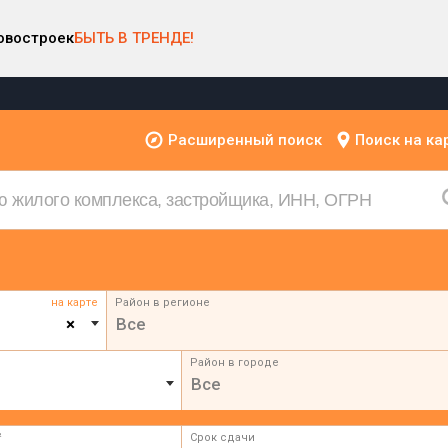
овостроек
БЫТЬ В ТРЕНДЕ!
Расширенный поиск
Поиск на ка
на карте
Район в регионе
×
Все
Район в городе
Все
²
Срок сдачи