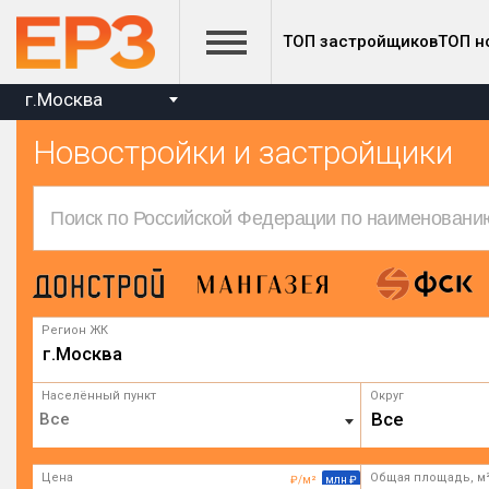
ТОП застройщиков
ТОП н
г.Москва
Новостройки и застройщики
Регион ЖК
г.Москва
Населённый пункт
Округ
Все
Цена
Общая площадь, м
₽/м²
млн ₽