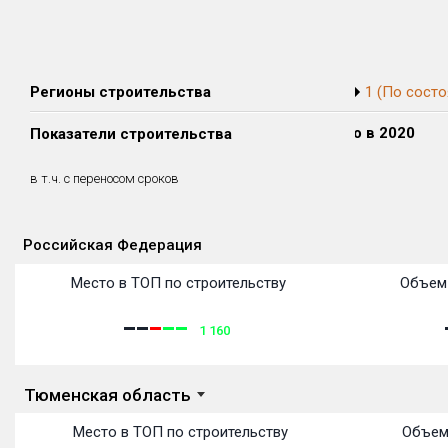
Регионы строительства
1 (По состо
Сдано в 2018
Сдано в 2019
Сдано в 2020
Показатели строительства
0 м²
0 м²
0 м²
0 м²
0 м²
0 м²
в т.ч. с переносом сроков
(0%)
(0%)
(0%)
Российская Федерация
Объекты
Объекты
Объекты
Объекты
Объекты
Объекты
Объекты
Объекты
Объекты
Объекты
Объекты
Место в ТОП по строительству
Объем 
1 160
Тюменская область
Место в ТОП по строительству
Объем