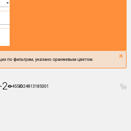
×
щих по фильтрам, указано оранжевым цветом.
-2
455
ID
24813185001