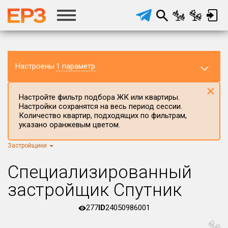
Настроены
1 параметр
×
Настройте фильтр подбора ЖК или квартиры.
Настройки сохранятся на весь период сессии.
Количество квартир, подходящих по фильтрам,
указано оранжевым цветом.
Застройщики
Регион ЖК
г.Москва
×
Специализированный
Район в регионе
застройщик Спутник
Все
277
ID
24050986001
Населённый пункт