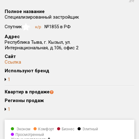
Округ
Полное название
Все
Специализированный застройщик
Район в городе
Спутник
№1855 в РФ
н/р
NaN
Все
Адрес
Республика Тыва, г. Кызыл, ул.
Интернациональная, д.106, офис 2
Цена
₽/м²
млн ₽
от
до
Сайт
Ссылка
Общая площадь, м²
Используют бренд
от
до
1
Срок сдачи
Квартир в продаже
от
до
Регионы продаж
Вид объекта
1
Кол-во комнат
Эконом
Комфорт
Бизнес
Элитный
Просмотренный