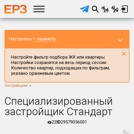
Настроены
1 параметр
×
Настройте фильтр подбора ЖК или квартиры.
Настройки сохранятся на весь период сессии.
Количество квартир, подходящих по фильтрам,
указано оранжевым цветом.
Застройщики
Регион ЖК
г.Москва
×
Специализированный
Район в регионе
застройщик Стандарт
Все
22
ID
29579056001
Населённый пункт