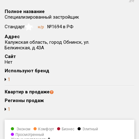
Округ
Полное название
Все
Специализированный застройщик
Район в городе
Стандарт
№1694 в РФ
н/р
NaN
Все
Адрес
Калужская область, город Обнинск, ул.
Белкинская, д.43А
Цена
₽/м²
млн ₽
от
до
Сайт
Нет
Общая площадь, м²
Используют бренд
от
до
1
Срок сдачи
Квартир в продаже
от
до
Регионы продаж
Вид объекта
1
Кол-во комнат
Эконом
Комфорт
Бизнес
Элитный
Просмотренный