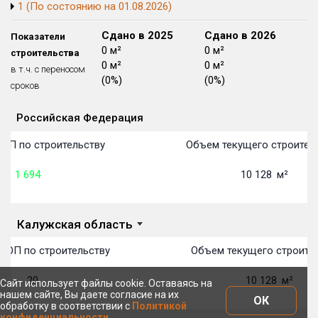
1 (По состоянию на 01.08.2026)
Блокированных домов
175 из 175
Сдано в 2024
Сдано в 2025
Сдано в 2026
Показатели
Квартир, апартаментов,
блоков в БД
56 039 из 56 039
0 м²
0 м²
0 м²
строительства
0 м²
0 м²
0 м²
в т.ч. с переносом
(0%)
(0%)
(0%)
сроков
Российская Федерация
Объекты
Объекты
Объекты
Объекты
Объекты
Объекты
Объекты
Объекты
Объекты
Объекты
Объекты
Объекты
План сдачи:
первон
План 
План 
План 
План 
План 
План 
План 
План 
План 
План 
План 
ТОП по строительству
Объем текущего строител
1 694
10 128
м²
Калужская область
ТОП по строительству
Объем текущего строител
20
10 128
м²
Сайт использует файлы cookie. Оставаясь на
нашем сайте, Вы даете согласие на их
ОК
обработку в соответствии с
Политикой
конфиденциальности