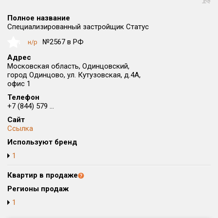
Округ
Полное название
Все
Специализированный застройщик Статус
Район в городе
№2567 в РФ
н/р
NaN
Все
Адрес
Московская область, Одинцовский,
город Одинцово, ул. Кутузовская, д.4А,
Цена
₽/м²
млн ₽
офис 1
от
до
Телефон
+7 (844) 579 ...
Общая площадь, м²
от
до
Сайт
Ссылка
Срок сдачи
Используют бренд
от
до
1
Вид объекта
Квартир в продаже
Регионы продаж
Кол-во комнат
1