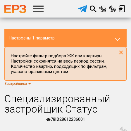
Настроены
1 параметр
×
Настройте фильтр подбора ЖК или квартиры.
Настройки сохранятся на весь период сессии.
Количество квартир, подходящих по фильтрам,
указано оранжевым цветом.
Застройщики
Регион ЖК
г.Москва
×
Специализированный
Район в регионе
застройщик Статус
Все
78
ID
28612236001
Населённый пункт