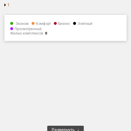
1
Только новые
Оценка ЕРЗ ЖК
Эконом
Комфорт
Бизнес
Элитный
от
до
Просмотренный
Жилых комплексов:
0
с продажами
Рейтинг ЕРЗ
Найдено:
Жилых комплексов
1 400 из 1 401
Многоквартирных домов
3 584 из 3 585
Блокированных домов
23 из 23
Домов с апартаментами
258 из 258
Поселков таунхаусов
7 из 7
Многоквартирных домов
2 из 2
Развернуть