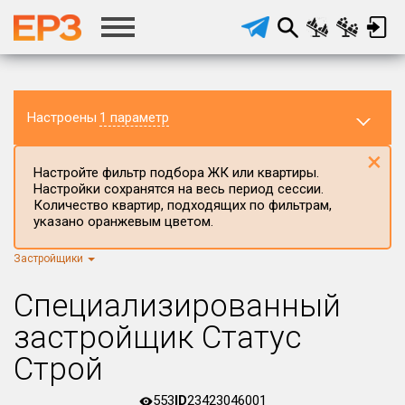
Настроены
1 параметр
×
Настройте фильтр подбора ЖК или квартиры.
Настройки сохранятся на весь период сессии.
Количество квартир, подходящих по фильтрам,
указано оранжевым цветом.
Застройщики
Регион ЖК
г.Москва
×
Специализированный
Район в регионе
застройщик Статус
Все
Строй
Населённый пункт
553
ID
23423046001