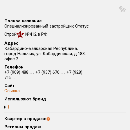
Округ
Все
Полное название
Район в городе
Специализированный застройщик Статус
Все
Строй
№412 в РФ
0.5
Адрес
Цена
₽/м²
млн ₽
Кабардино-Балкарская Республика,
от
до
город Нальчик, ул. Кабардинская, д.183,
офис 2
Общая площадь, м²
Телефон
от
до
+7 (909) 488 ... , +7 (937) 670 ... , +7 (928)
715 ...
Срок сдачи
Сайт
от
до
Ссылка
Вид объекта
Используют бренд
1
Кол-во комнат
Квартир в продаже
Регионы продаж