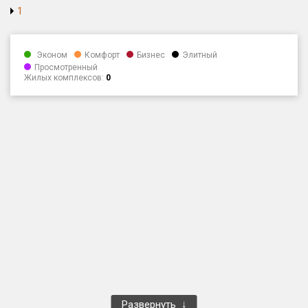
1
Только новые
Оценка ЕРЗ ЖК
Эконом
Комфорт
Бизнес
Элитный
от
до
Просмотренный
Жилых комплексов:
0
с продажами
Рейтинг ЕРЗ
Найдено:
Жилых комплексов
1 401 из 1 402
Многоквартирных домов
3 587 из 3 588
Блокированных домов
23 из 23
Домов с апартаментами
258 из 258
Поселков таунхаусов
7 из 7
Многоквартирных домов
2 из 2
Развернуть