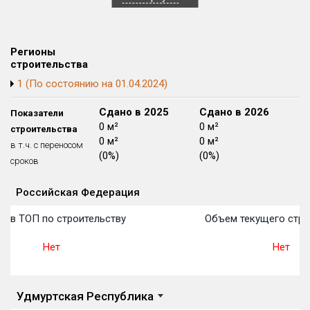
Блокированных домов
175 из 175
Квартир, апартаментов,
блоков в БД
56 039 из 56 039
Регионы
строительства
1 (По состоянию на 01.04.2024)
Сдано в 2024
Сдано в 2025
Сдано в 2026
Показатели
4 208 м²
0 м²
0 м²
строительства
0 м²
0 м²
0 м²
в т.ч. с переносом
(0%)
(0%)
(0%)
сроков
Российская Федерация
Объекты
Объекты
Объекты
Объекты
Объекты
Объекты
Объекты
Объекты
Объекты
Объекты
Объекты
План 
План 
План 
План 
План 
План 
План 
План 
План 
План 
План 
о в ТОП по строительству
Объем текущего стро
Нет
Нет
Удмуртская Республика