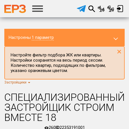
Настроены
1 параметр
×
Настройте фильтр подбора ЖК или квартиры.
Настройки сохранятся на весь период сессии.
Количество квартир, подходящих по фильтрам,
указано оранжевым цветом.
Застройщики
Регион ЖК
г.Москва
×
СПЕЦИАЛИЗИРОВАННЫЙ
Район в регионе
ЗАСТРОЙЩИК СТРОИМ
Все
ВМЕСТЕ 18
Населённый пункт
260
ID
22353191001