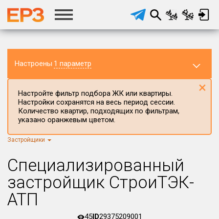
Настроены
1 параметр
×
Настройте фильтр подбора ЖК или квартиры.
Настройки сохранятся на весь период сессии.
Количество квартир, подходящих по фильтрам,
указано оранжевым цветом.
Застройщики
Регион ЖК
г.Москва
×
Специализированный
Район в регионе
застройщик СтроиТЭК-
Все
АТП
Населённый пункт
45
ID
29375209001