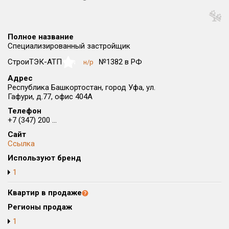
Округ
Все
Полное название
Район в городе
Специализированный застройщик
Все
СтроиТЭК-АТП
№1382 в РФ
н/р
NaN
Адрес
Цена
₽/м²
млн ₽
Республика Башкортостан, город Уфа, ул.
от
до
Гафури, д.77, офис 404А
Телефон
Общая площадь, м²
+7 (347) 200 ...
от
до
Сайт
Срок сдачи
Ссылка
от
до
Используют бренд
1
Вид объекта
Квартир в продаже
Кол-во комнат
Регионы продаж
1