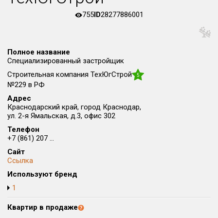
Округ
755
ID
28277886001
Все
Район в городе
Все
Полное название
Специализированный застройщик
Строительная компания ТехЮгСтрой
5
Цена
₽/м²
млн ₽
№229 в РФ
от
до
Адрес
Общая площадь, м²
Краснодарский край, город Краснодар,
ул. 2-я Ямальская, д.3, офис 302
от
до
Телефон
Срок сдачи
+7 (861) 207 ...
от
до
Сайт
Ссылка
Вид объекта
Используют бренд
1
Кол-во комнат
Квартир в продаже