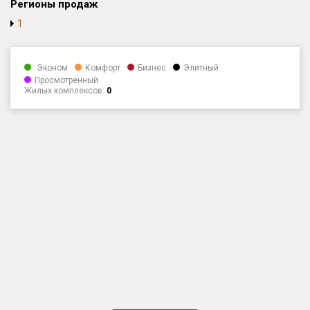
Регионы продаж
Только новые
1
Оценка ЕРЗ ЖК
от
до
Эконом
Комфорт
Бизнес
Элитный
Просмотренный
Жилых комплексов:
0
с продажами
Рейтинг ЕРЗ
Найдено:
Жилых комплексов
1 400 из 1 401
Многоквартирных домов
3 586 из 3 585
Блокированных домов
23 из 23
Домов с апартаментами
258 из 258
Поселков таунхаусов
7 из 7
Многоквартирных домов
2 из 2