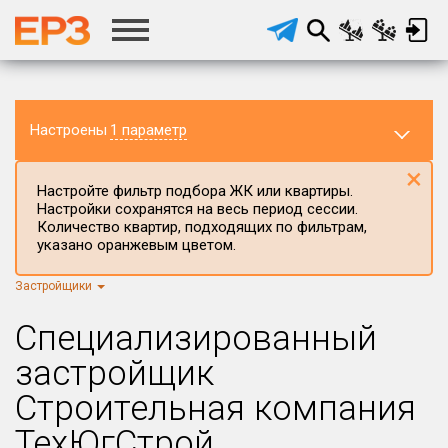
Настроены
1 параметр
×
Настройте фильтр подбора ЖК или квартиры.
Настройки сохранятся на весь период сессии.
Количество квартир, подходящих по фильтрам,
указано оранжевым цветом.
Застройщики
Регион ЖК
г.Москва
×
Специализированный
Район в регионе
застройщик
Все
Строительная компания
Населённый пункт
ТехЮгСтрой