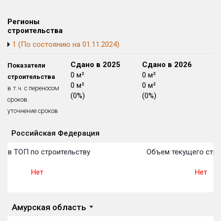
Блокированных домов
175 из 175
Регионы
Квартир, апартаментов,
строительства
блоков в БД
56 039 из 56 039
1 (По состоянию на 01.11.2024)
Сдано в 2024
Сдано в 2025
Сдано в 2026
Показатели
3 683 м²
0 м²
0 м²
строительства
0 м²
0 м²
0 м²
в т.ч. с переносом
(0%)
(0%)
(0%)
сроков
уточнение сроков
Российская Федерация
Объекты
Объекты
Объекты
Объекты
Объекты
Объекты
Объекты
Объекты
Объекты
Объекты
Объекты
План 
План 
План 
План 
План 
План 
План 
План 
План 
План 
План 
о в ТОП по строительству
Объем текущего стро
Нет
Нет
Амурская область