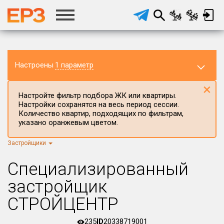
Настроены
1 параметр
×
Настройте фильтр подбора ЖК или квартиры.
Настройки сохранятся на весь период сессии.
Количество квартир, подходящих по фильтрам,
указано оранжевым цветом.
Застройщики
Регион ЖК
г.Москва
×
Специализированный
Район в регионе
застройщик
Все
СТРОЙЦЕНТР
Населённый пункт
235
ID
20338719001