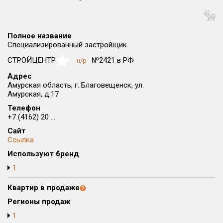
Округ
Все
Полное название
Район в городе
Специализированный застройщик
Все
СТРОЙЦЕНТР
№2421 в РФ
н/р
NaN
Адрес
Цена
₽/м²
млн ₽
Амурская область, г. Благовещенск, ул.
от
до
Амурская, д.17
Телефон
Общая площадь, м²
+7 (4162) 20 ...
от
до
Сайт
Срок сдачи
Ссылка
от
до
Используют бренд
1
Вид объекта
Квартир в продаже
Кол-во комнат
Регионы продаж
1