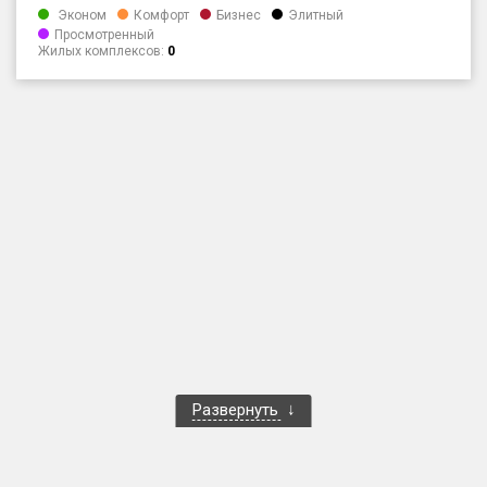
Эконом
Комфорт
Бизнес
Элитный
Только новые
Просмотренный
Жилых комплексов:
0
Оценка ЕРЗ ЖК
от
до
с продажами
Рейтинг ЕРЗ
Найдено:
Жилых комплексов
1 401 из 1 402
Многоквартирных домов
3 587 из 3 588
Блокированных домов
23 из 23
Развернуть
Домов с апартаментами
258 из 258
Поселков таунхаусов
7 из 7
Многоквартирных домов
2 из 2