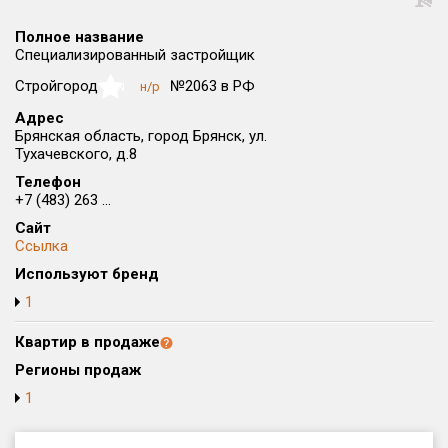
Округ
Полное название
Все
Специализированный застройщик
Район в городе
Стройгород
№2063 в РФ
н/р
NaN
Все
Адрес
Брянская область, город Брянск, ул.
Тухачевского, д.8
Цена
₽/м²
млн ₽
от
до
Телефон
+7 (483) 263 ...
Общая площадь, м²
Сайт
от
до
Ссылка
Используют бренд
Срок сдачи
от
до
1
Вид объекта
Квартир в продаже
Регионы продаж
1
Кол-во комнат