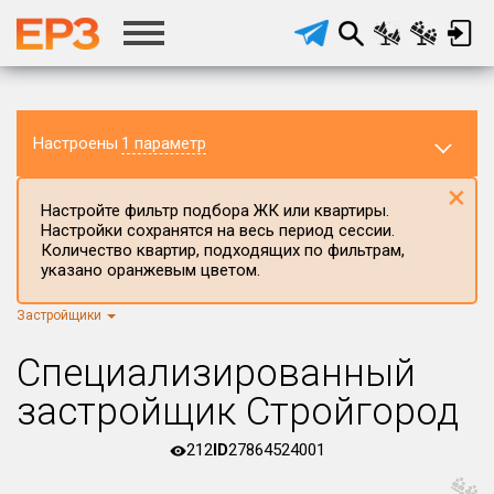
Настроены
1 параметр
×
Настройте фильтр подбора ЖК или квартиры.
Настройки сохранятся на весь период сессии.
Количество квартир, подходящих по фильтрам,
указано оранжевым цветом.
Застройщики
Регион ЖК
г.Москва
×
Специализированный
Район в регионе
застройщик Стройгород
Все
212
ID
27864524001
Населённый пункт