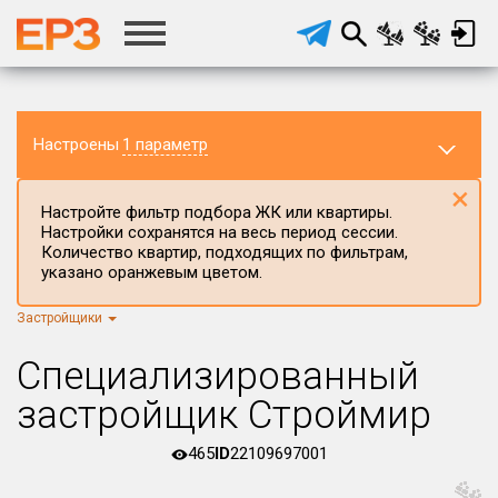
Настроены
1 параметр
×
Настройте фильтр подбора ЖК или квартиры.
Настройки сохранятся на весь период сессии.
Количество квартир, подходящих по фильтрам,
указано оранжевым цветом.
Застройщики
Регион ЖК
г.Москва
×
Специализированный
Район в регионе
застройщик Строймир
Все
465
ID
22109697001
Населённый пункт