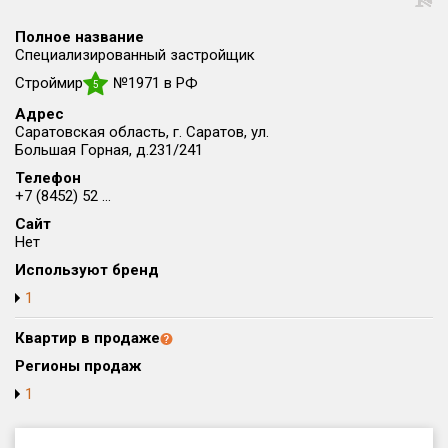
Округ
Полное название
Все
Специализированный застройщик
Строймир
№1971 в РФ
Район в городе
5
Все
Адрес
Саратовская область, г. Саратов, ул.
Большая Горная, д.231/241
Цена
₽/м²
млн ₽
Телефон
от
до
+7 (8452) 52 ...
Общая площадь, м²
Сайт
от
до
Нет
Используют бренд
Срок сдачи
1
от
до
Квартир в продаже
Вид объекта
Регионы продаж
1
Кол-во комнат