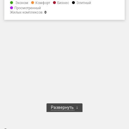
Эконом
Комфорт
Бизнес
Элитный
Только новые
Просмотренный
Жилых комплексов:
0
Оценка ЕРЗ ЖК
от
до
с продажами
Рейтинг ЕРЗ
Найдено:
Жилых комплексов
1 401 из 1 402
Многоквартирных домов
3 587 из 3 588
Блокированных домов
23 из 23
Развернуть
Домов с апартаментами
258 из 258
Поселков таунхаусов
7 из 7
Многоквартирных домов
2 из 2