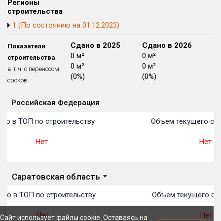
Регионы
Блокированных домов
175 из 175
строительства
1 (По состоянию на 01.12.2023)
Квартир, апартаментов,
блоков в БД
56 039 из 56 039
Сдано в 2024
Сдано в 2025
Сдано в 2026
Показатели
0 м²
0 м²
0 м²
строительства
0 м²
0 м²
0 м²
в т.ч. с переносом
(0%)
(0%)
(0%)
сроков
Российская Федерация
Объекты
Объекты
Объекты
Объекты
Объекты
Объекты
Объекты
Объекты
Объекты
Объекты
Объекты
План 
План 
План 
План 
План 
План 
План 
План 
План 
План 
План 
то в ТОП по строительству
Объем текущего стр
Нет
Нет
Саратовская область
то в ТОП по строительству
Объем текущего стр
Нет
Нет
Сайт использует файлы cookie. Оставаясь на