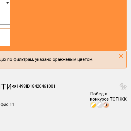
×
щих по фильтрам, указано оранжевым цветом.
ити
1498
ID
18420461001
Побед в
конкурсе ТОП ЖК
офис 11
1