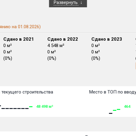
Развернуть
янию на 01.08.2026)
Сдано в 2021
Сдано в 2022
Сдано в 2023
0 м²
4 548 м²
0 м²
0 м²
0 м²
0 м²
(0%)
(0%)
(0%)
План сдачи:
перв
План
План
План
План
План
План
План
План
План
План
План
 текущего строительства
Место в ТОП по ввод
48 498
м²
464