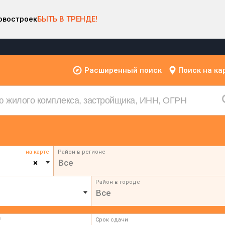
овостроек
БЫТЬ В ТРЕНДЕ!
Расширенный поиск
Поиск на ка
на карте
Район в регионе
×
Все
Район в городе
Все
²
Срок сдачи