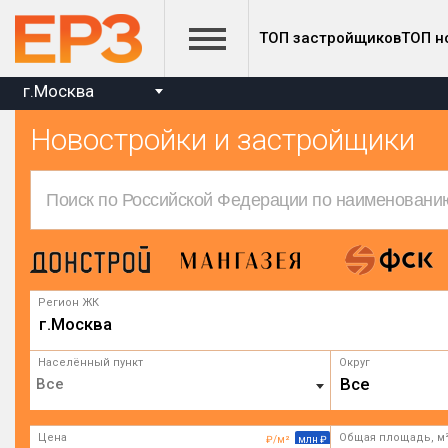
ТОП застройщиков
ТОП н
г.Москва
Новостройки и застройщики
Регион ЖК
г.Москва
Населённый пункт
Округ
Все
Цена
Общая площадь, м
₽/м²
млн ₽