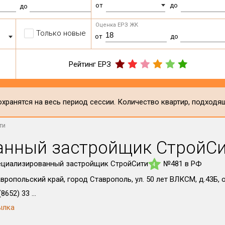
от
до
до
Оценка ЕРЗ ЖК
Только новые
от
до
Рейтинг ЕРЗ
хранятся на весь период сессии. Количество квартир, подходя
ти
анный застройщик СтройС
ециализированный застройщик СтройСити
№481 в РФ
4
вропольский край, город Ставрополь, ул. 50 лет ВЛКСМ, д.43Б, 
8652) 33 ...
ылка