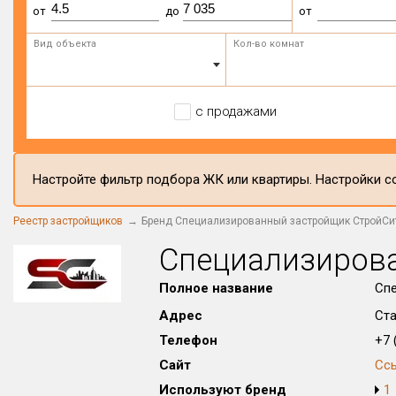
от
до
от
Вид объекта
Кол-во комнат
с продажами
Настройте фильтр подбора ЖК или квартиры. Настройки со
Реестр застройщиков
Бренд Специализированный застройщик СтройСи
Специализиров
Полное название
Сп
Адрес
Ста
Телефон
+7 (
Сайт
Сс
Используют бренд
1