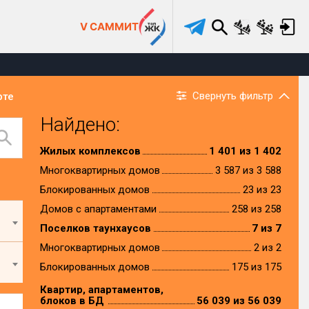
V САММИТ
Свернуть фильтр
рте
Найдено:
Жилых комплексов
1 401 из 1 402
Многоквартирных домов
3 587 из 3 588
Блокированных домов
23 из 23
Домов с апартаментами
258 из 258
Поселков таунхаусов
7 из 7
Многоквартирных домов
2 из 2
Блокированных домов
175 из 175
Квартир, апартаментов,
блоков в БД
56 039 из 56 039