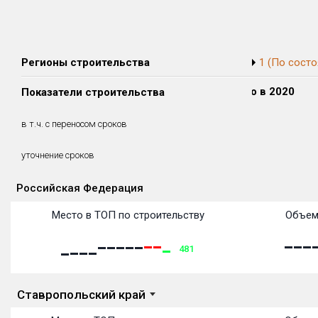
Регионы строительства
1 (По состо
Сдано в 2018
Сдано в 2019
Сдано в 2020
Показатели строительства
0 м²
0 м²
0 м²
0 м²
0 м²
0 м²
в т.ч. с переносом сроков
(0%)
(0%)
(0%)
уточнение сроков
Российская Федерация
Объекты
Объекты
Объекты
Объекты
Объекты
Объекты
Объекты
Объекты
Объекты
Объекты
Объекты
Объекты
Место в ТОП по строительству
Объем
481
Ставропольский край