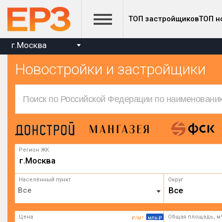
ТОП застройщиков
ТОП н
г.Москва
Новостройки и застройщики
Регион ЖК
г.Москва
Населённый пункт
Округ
Все
Цена
Общая площадь, м
₽/м²
млн ₽