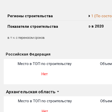
Регионы строительства
1 (По состо
Сдано в 2018
Сдано в 2019
Сдано в 2020
Показатели строительства
0 м²
0 м²
0 м²
0 м²
0 м²
0 м²
в т.ч. с переносом сроков
(0%)
(0%)
(0%)
Российская Федерация
Объекты
Объекты
Объекты
Объекты
Объекты
Объекты
Объекты
Объекты
Объекты
Объекты
Объекты
Место в ТОП по строительству
Объем 
Нет
Архангельская область
Место в ТОП по строительству
Объем
Нет