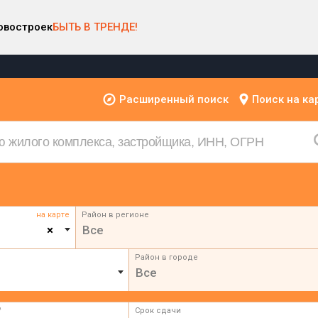
овостроек
БЫТЬ В ТРЕНДЕ!
Расширенный поиск
Поиск на ка
на карте
Район в регионе
×
Все
Район в городе
Все
²
Срок сдачи