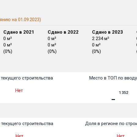
янию на 01.09.2023)
Сдано в 2021
Сдано в 2022
Сдано в 2023
0 м²
0 м²
2 234 м²
0 м²
0 м²
0 м²
(0%)
(0%)
(0%)
План
План
План
План
План
План
План
План
План
План
План
текущего строительства
Место в ТОП по ввод
Нет
1 352
 текущего строительства
Доля в регионе по стро
Нет
Нет