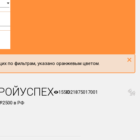
×
щих по фильтрам, указано оранжевым цветом.
РОЙУСПЕХ
155
ID
21875017001
№2500 в РФ