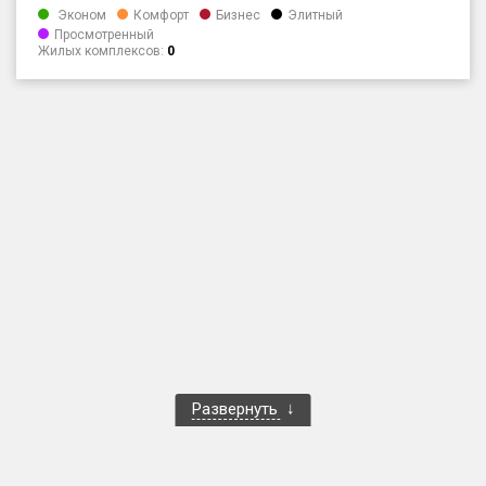
Эконом
Комфорт
Бизнес
Элитный
Только новые
Просмотренный
Жилых комплексов:
0
Оценка ЕРЗ ЖК
от
до
с продажами
Рейтинг ЕРЗ
Найдено:
Жилых комплексов
1 401 из 1 402
Многоквартирных домов
3 587 из 3 588
Блокированных домов
23 из 23
Развернуть
Домов с апартаментами
258 из 258
Поселков таунхаусов
7 из 7
Многоквартирных домов
2 из 2