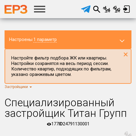
Настроены
1 параметр
×
Настройте фильтр подбора ЖК или квартиры.
Настройки сохранятся на весь период сессии.
Количество квартир, подходящих по фильтрам,
указано оранжевым цветом.
Застройщики
Регион ЖК
г.Москва
×
Специализированный
Район в регионе
застройщик Титан Групп
Все
177
ID
24791130001
Населённый пункт