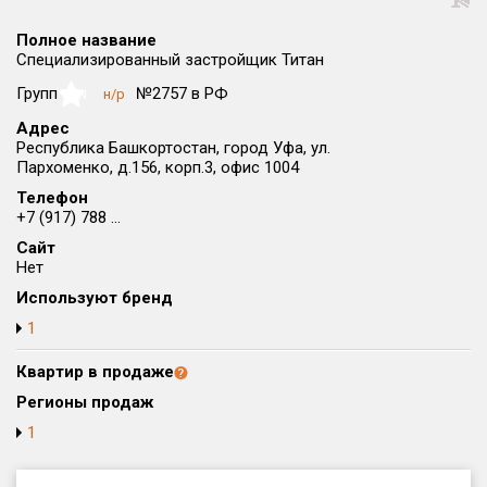
Округ
Полное название
Все
Специализированный застройщик Титан
Район в городе
Групп
№2757 в РФ
н/р
NaN
Все
Адрес
Республика Башкортостан, город Уфа, ул.
Пархоменко, д.156, корп.3, офис 1004
Цена
₽/м²
млн ₽
от
до
Телефон
+7 (917) 788 ...
Общая площадь, м²
Сайт
от
до
Нет
Используют бренд
Срок сдачи
от
до
1
Вид объекта
Квартир в продаже
Регионы продаж
1
Кол-во комнат