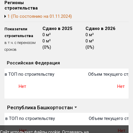
Регионы
Блокированных домов
175 из 175
строительства
Квартир, апартаментов,
1 (По состоянию на 01.11.2024)
блоков в БД
56 039 из 56 039
Сдано в 2024
Сдано в 2025
Сдано в 2026
Показатели
1 494 м²
0 м²
0 м²
строительства
0 м²
0 м²
0 м²
в т.ч. с переносом
(0%)
(0%)
(0%)
сроков
Российская Федерация
Объекты
Объекты
Объекты
Объекты
Объекты
Объекты
Объекты
Объекты
Объекты
Объекты
Объекты
План 
План 
План 
План 
План 
План 
План 
План 
План 
План 
План 
о в ТОП по строительству
Объем текущего стро
Нет
Нет
Республика Башкортостан
о в ТОП по строительству
Объем текущего стро
Нет
Нет
Сайт использует файлы cookie. Оставаясь на