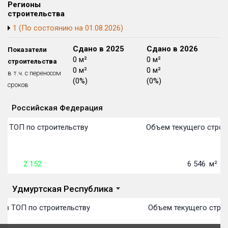
Регионы
Блокированных домов
175 из 175
строительства
Квартир, апартаментов,
1 (По состоянию на 01.08.2026)
блоков в БД
56 039 из 56 039
Сдано в 2024
Сдано в 2025
Сдано в 2026
Показатели
0 м²
0 м²
0 м²
строительства
0 м²
0 м²
0 м²
в т.ч. с переносом
(0%)
(0%)
(0%)
сроков
Российская Федерация
Объекты
Объекты
Объекты
Объекты
Объекты
Объекты
Объекты
Объекты
Объекты
Объекты
Объекты
Объекты
План сдачи:
первон
План 
План 
План 
План 
План 
План 
План 
План 
План 
План 
План 
 в ТОП по строительству
Объем текущего строи
2 152
6 546
м²
Удмуртская Республика
 в ТОП по строительству
Объем текущего строи