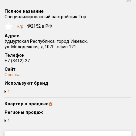
Округ
Полное название
Все
Специализированный застройщик Тор
Район в городе
№2152 в РФ
н/р
NaN
Все
Адрес
Удмуртская Республика, город Ижевск,
ул. Молодежная, д.107Г, офис 121
Цена
₽/м²
млн ₽
от
до
Телефон
+7 (3412) 27 ...
Общая площадь, м²
Сайт
от
до
Ссылка
Используют бренд
Срок сдачи
от
до
1
Вид объекта
Квартир в продаже
Регионы продаж
1
Кол-во комнат