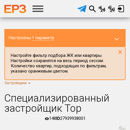
Настроены
1 параметр
×
Настройте фильтр подбора ЖК или квартиры.
Настройки сохранятся на весь период сессии.
Количество квартир, подходящих по фильтрам,
указано оранжевым цветом.
Застройщики
Регион ЖК
г.Москва
×
Специализированный
Район в регионе
застройщик Тор
Все
148
ID
27939938001
Населённый пункт