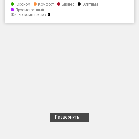
Эконом
Комфорт
Бизнес
Элитный
Только новые
Просмотренный
Жилых комплексов:
0
Оценка ЕРЗ ЖК
от
до
с продажами
Рейтинг ЕРЗ
Найдено:
Жилых комплексов
1 400 из 1 401
Многоквартирных домов
3 586 из 3 585
Блокированных домов
23 из 23
Развернуть
Домов с апартаментами
258 из 258
Поселков таунхаусов
7 из 7
Многоквартирных домов
2 из 2