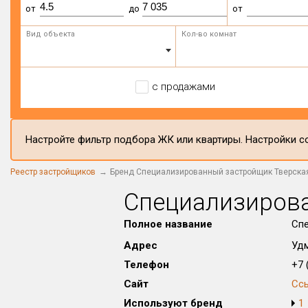
от
до
от
Вид объекта
Кол-во комнат
с продажами
Настройте фильтр подбора ЖК или квартиры. Настройки со
Реестр застройщиков
Бренд Специализированный застройщик Тверская
Специализирова
Полное название
Спе
Адрес
Удм
Телефон
+7 (
Сайт
Сс
Используют бренд
1