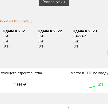
Развернуть
янию на 01.10.2025)
Сдано в 2021
Сдано в 2022
Сдано в 2023
0 м²
0 м²
9 422 м²
0 м²
0 м²
0 м²
(0%)
(0%)
(0%)
План
План
План
План
План
План
План
План
План
План
План
 текущего строительства
Место в ТОП по ввод
14 836
м²
273