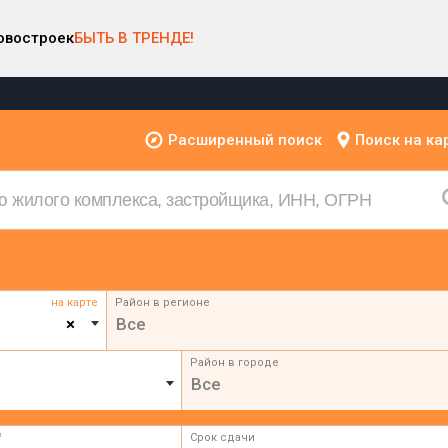
овостроек
БЫТЬ В ТРЕНДЕ!
Расширенный поиск
Поиск на ка
на карте
Район в регионе
×
Все
Район в городе
Все
²
Срок сдачи