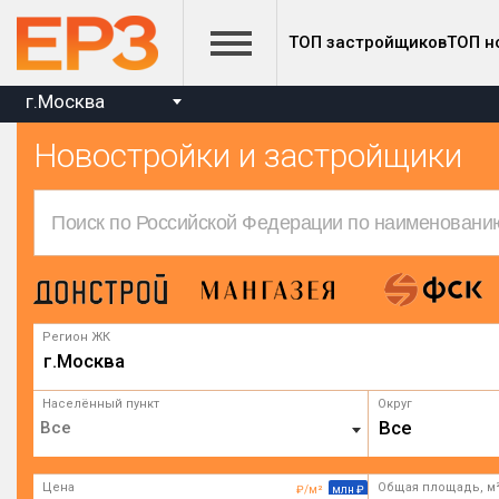
ТОП застройщиков
ТОП н
г.Москва
Новостройки и застройщики
Регион ЖК
г.Москва
Населённый пункт
Округ
Все
Цена
Общая площадь, м
₽/м²
млн ₽