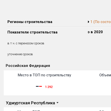
Регионы строительства
1 (По состо
Сдано в 2018
Сдано в 2019
Сдано в 2020
Показатели строительства
0 м²
0 м²
0 м²
0 м²
0 м²
0 м²
в т.ч. с переносом сроков
(0%)
(0%)
(0%)
уточнение сроков
Российская Федерация
Объекты
Объекты
Объекты
Объекты
Объекты
Объекты
Объекты
Объекты
Объекты
Объекты
Объекты
Место в ТОП по строительству
Объем
1 292
Удмуртская Республика