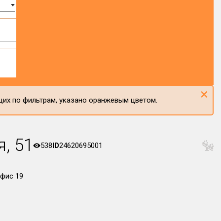
×
щих по фильтрам, указано оранжевым цветом.
, 51
538
ID
24620695001
офис 19