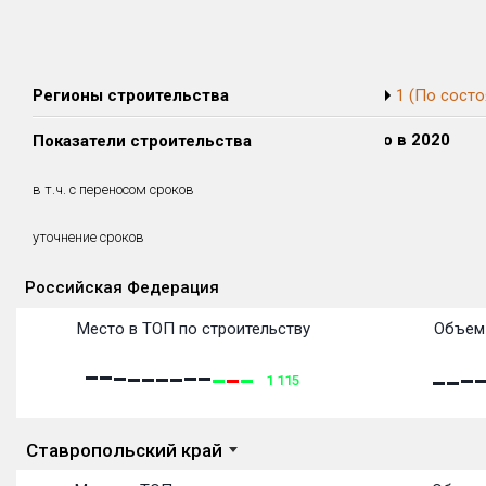
Регионы строительства
1 (По состо
Сдано в 2018
Сдано в 2019
Сдано в 2020
Показатели строительства
0 м²
0 м²
0 м²
0 м²
0 м²
0 м²
в т.ч. с переносом сроков
(0%)
(0%)
(0%)
уточнение сроков
Российская Федерация
Объекты
Объекты
Объекты
Объекты
Объекты
Объекты
Объекты
Объекты
Объекты
Объекты
Объекты
Объекты
Место в ТОП по строительству
Объем 
1 115
Ставропольский край