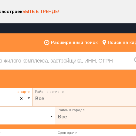
овостроек
БЫТЬ В ТРЕНДЕ!
Расширенный поиск
Поиск на ка
на карте
Район в регионе
×
Все
Район в городе
Все
²
Срок сдачи