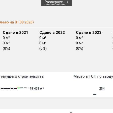
Развернуть
янию на 01.08.2026)
Сдано в 2021
Сдано в 2022
Сдано в 2023
0 м²
0 м²
0 м²
0 м²
0 м²
0 м²
(0%)
(0%)
(0%)
План сдачи:
перв
План
План
План
План
План
План
План
План
План
План
План
текущего строительства
Место в ТОП по вводу
18 458
м²
234