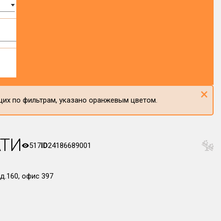
×
щих по фильтрам, указано оранжевым цветом.
АТИ
517
ID
24186689001
д.160, офис 397