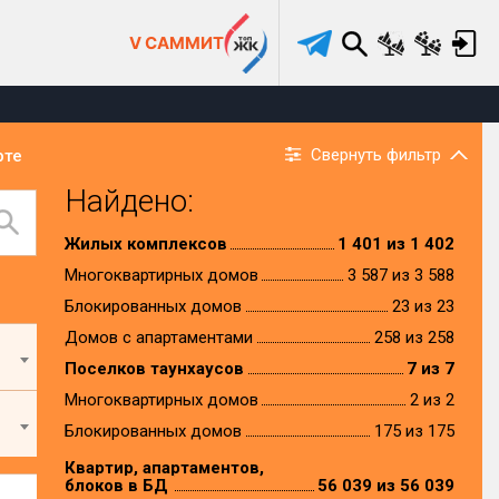
V САММИТ
Свернуть фильтр
рте
Найдено:
Жилых комплексов
1 401 из 1 402
Многоквартирных домов
3 587 из 3 588
Блокированных домов
23 из 23
Домов с апартаментами
258 из 258
Поселков таунхаусов
7 из 7
Многоквартирных домов
2 из 2
Блокированных домов
175 из 175
Квартир, апартаментов,
блоков в БД
56 039 из 56 039