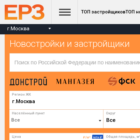
ТОП застройщиков
ТОП н
г.Москва
Новостройки и застройщики
Регион ЖК
г.Москва
Населённый пункт
Округ
Все
Цена
Общая площадь, м
₽/м²
млн ₽