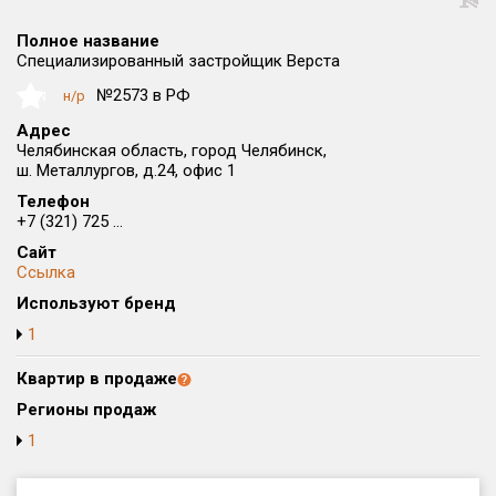
Округ
Полное название
Все
Специализированный застройщик Верста
Район в городе
№2573 в РФ
н/р
NaN
Все
Адрес
Челябинская область, город Челябинск,
ш. Металлургов, д.24, офис 1
Цена
₽/м²
млн ₽
от
до
Телефон
+7 (321) 725 ...
Общая площадь, м²
Сайт
от
до
Ссылка
Используют бренд
Срок сдачи
от
до
1
Вид объекта
Квартир в продаже
Регионы продаж
1
Кол-во комнат