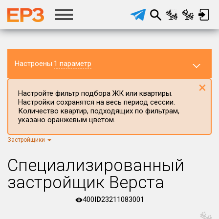
Настроены
1 параметр
×
Настройте фильтр подбора ЖК или квартиры.
Настройки сохранятся на весь период сессии.
Количество квартир, подходящих по фильтрам,
указано оранжевым цветом.
Застройщики
Регион ЖК
г.Москва
×
Специализированный
Район в регионе
застройщик Верста
Все
400
ID
23211083001
Населённый пункт