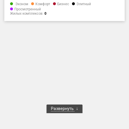
Эконом
Комфорт
Бизнес
Элитный
Только новые
Просмотренный
Жилых комплексов:
0
Оценка ЕРЗ ЖК
от
до
с продажами
Рейтинг ЕРЗ
Найдено:
Жилых комплексов
1 400 из 1 401
Многоквартирных домов
3 584 из 3 585
Блокированных домов
23 из 23
Развернуть
Домов с апартаментами
258 из 258
Поселков таунхаусов
7 из 7
Многоквартирных домов
2 из 2