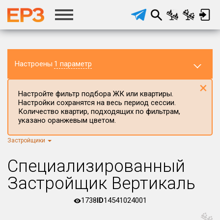
Настроены
1 параметр
×
Настройте фильтр подбора ЖК или квартиры.
Настройки сохранятся на весь период сессии.
Количество квартир, подходящих по фильтрам,
указано оранжевым цветом.
Застройщики
Регион ЖК
г.Москва
×
Специализированный
Район в регионе
Застройщик Вертикаль
Все
1738
ID
14541024001
Населённый пункт