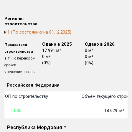
Блокированных домов
175 из 175
Квартир, апартаментов,
Регионы
блоков в БД
56 039 из 56 039
строительства
1 (По состоянию на 01.12.2025)
Сдано в 2024
Сдано в 2025
Сдано в 2026
Показатели
0 м²
17 991 м²
0 м²
строительства
0 м²
0 м²
0 м²
в т.ч. с переносом
(0%)
(0%)
(0%)
сроков
уточнение сроков
Российская Федерация
Объекты
Объекты
Объекты
Объекты
Объекты
Объекты
Объекты
Объекты
Объекты
Объекты
Объекты
План 
План 
План 
План 
План 
План 
План 
План 
План 
План 
План 
 ТОП по строительству
Объем текущего строите
1 085
18 629
м²
Республика Мордовия