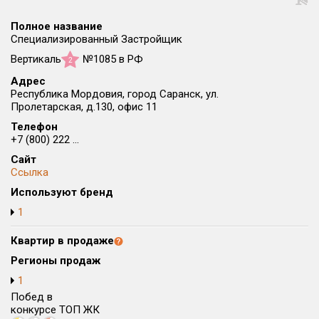
Округ
Полное название
Все
Специализированный Застройщик
Вертикаль
№1085 в РФ
Район в городе
2
Все
Адрес
Республика Мордовия, город Саранск, ул.
Пролетарская, д.130, офис 11
Цена
₽/м²
млн ₽
Телефон
от
до
+7 (800) 222 ...
Общая площадь, м²
Сайт
от
до
Ссылка
Используют бренд
Срок сдачи
1
от
до
Квартир в продаже
Вид объекта
Регионы продаж
1
Кол-во комнат
Побед в
конкурсе ТОП ЖК