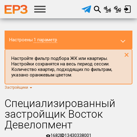
Настроены
1 параметр
×
Настройте фильтр подбора ЖК или квартиры.
Настройки сохранятся на весь период сессии.
Количество квартир, подходящих по фильтрам,
указано оранжевым цветом.
Застройщики
Регион ЖК
г.Москва
×
Специализированный
Район в регионе
застройщик Восток
Все
Девелопмент
Населённый пункт
1682
ID
13430338001