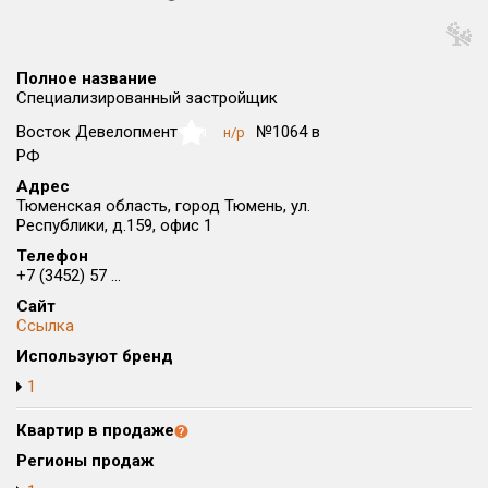
Округ
Все
Полное название
Район в городе
Специализированный застройщик
Все
Восток Девелопмент
№1064 в
н/р
NaN
РФ
Цена
₽/м²
млн ₽
Адрес
от
до
Тюменская область, город Тюмень, ул.
Республики, д.159, офис 1
Общая площадь, м²
Телефон
от
до
+7 (3452) 57 ...
Срок сдачи
Сайт
Ссылка
от
до
Используют бренд
Вид объекта
1
Квартир в продаже
Кол-во комнат
Регионы продаж