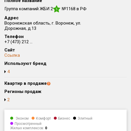
Полное название
Округ
Группа компаний ЖБИ 2
№1168 в РФ
5
Все
Адрес
Воронежская область, г. Воронеж, ул.
Район в городе
Дорожная, д.13
Все
Телефон
+7 (473) 212 ...
Цена
₽/м²
млн ₽
Сайт
от
до
Ссылка
Используют бренд
Общая площадь, м²
от
до
4
Срок сдачи
Квартир в продаже
от
до
Регионы продаж
Вид объекта
2
Кол-во комнат
Эконом
Комфорт
Бизнес
Элитный
Просмотренный
Жилых комплексов:
0