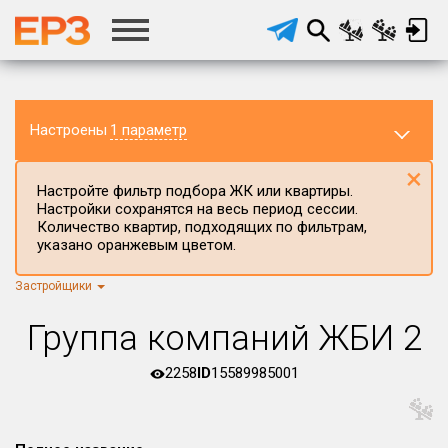
Настроены
1 параметр
×
Настройте фильтр подбора ЖК или квартиры.
Настройки сохранятся на весь период сессии.
Количество квартир, подходящих по фильтрам,
указано оранжевым цветом.
Застройщики
Регион ЖК
г.Москва
×
Группа компаний ЖБИ 2
Район в регионе
Все
2258
ID
15589985001
Населённый пункт