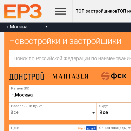
ТОП застройщиков
ТОП н
г.Москва
Новостройки и застройщики
Регион ЖК
г.Москва
Населённый пункт
Округ
Все
Цена
Общая площадь, м
₽/м²
млн ₽