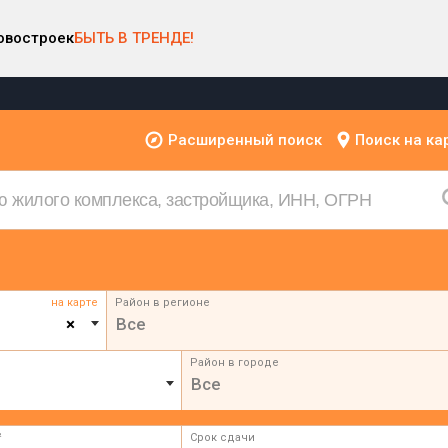
овостроек
БЫТЬ В ТРЕНДЕ!
Расширенный поиск
Поиск на ка
на карте
Район в регионе
×
Все
Район в городе
Все
²
Срок сдачи