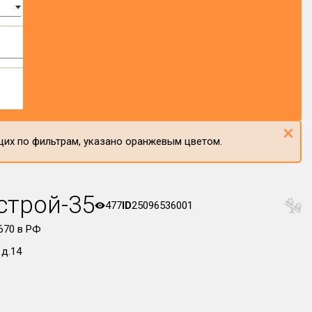
×
щих по фильтрам, указано оранжевым цветом.
строй-35
477
ID
25096536001
70 в РФ
 д.14