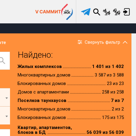
V САММИТ
Свернуть фильтр
рте
Найдено:
Жилых комплексов
1 401 из 1 402
Многоквартирных домов
3 587 из 3 588
Блокированных домов
23 из 23
Домов с апартаментами
258 из 258
Поселков таунхаусов
7 из 7
Многоквартирных домов
2 из 2
Блокированных домов
175 из 175
Квартир, апартаментов,
блоков в БД
56 039 из 56 039