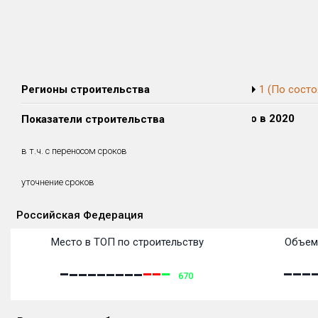
Регионы строительства
1 (По состо
Сдано в 2018
Сдано в 2019
Сдано в 2020
Показатели строительства
0 м²
0 м²
0 м²
0 м²
0 м²
0 м²
в т.ч. с переносом сроков
(0%)
(0%)
(0%)
уточнение сроков
Российская Федерация
Объекты
Объекты
Объекты
Объекты
Объекты
Объекты
Объекты
Объекты
Объекты
Объекты
Объекты
Объекты
Место в ТОП по строительству
Объем
670