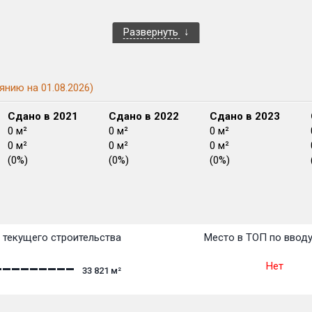
Развернуть
янию на 01.08.2026)
Сдано в 2021
Сдано в 2022
Сдано в 2023
0 м²
0 м²
0 м²
0 м²
0 м²
0 м²
(0%)
(0%)
(0%)
План сдачи:
перв
План
План
План
План
План
План
План
План
План
План
План
 текущего строительства
Место в ТОП по ввод
Нет
33 821
м²