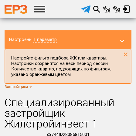
Настроены
1 параметр
×
Настройте фильтр подбора ЖК или квартиры.
Настройки сохранятся на весь период сессии.
Количество квартир, подходящих по фильтрам,
указано оранжевым цветом.
Застройщики
Регион ЖК
г.Москва
×
Специализированный
Район в регионе
застройщик
Все
Жилстройинвест 1
Населённый пункт
744
ID
28085815001