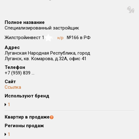
Округ
Все
Полное название
Район в городе
Специализированный застройщик
Все
Жилстройинвест 1
№166 в РФ
н/р
NaN
Адрес
Цена
₽/м²
млн ₽
Луганская Народная Республика, город
от
до
Луганск, кв. Комарова, д.32А, офис 41
Телефон
Общая площадь, м²
+7 (959) 839 ...
от
до
Сайт
Срок сдачи
Ссылка
от
до
Используют бренд
1
Вид объекта
Квартир в продаже
Кол-во комнат
Регионы продаж
1