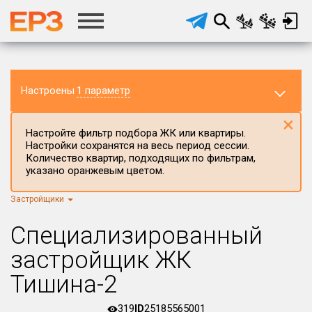
Настроены
1 параметр
×
Настройте фильтр подбора ЖК или квартиры.
Настройки сохранятся на весь период сессии.
Количество квартир, подходящих по фильтрам,
указано оранжевым цветом.
Застройщики
Регион ЖК
г.Москва
×
Специализированный
Район в регионе
застройщик ЖК
Все
Тишина-2
Населённый пункт
319
ID
25185565001