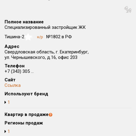
Округ
Все
Полное название
Район в городе
Специализированный застройщик ЖК
Все
Тишина-2
№1802 в РФ
н/р
NaN
Адрес
Цена
₽/м²
млн ₽
Свердловская область, г. Екатеринбург,
от
до
ул. Чернышевского, д.16, офис 203
Телефон
Общая площадь, м²
+7 (343) 305 ...
от
до
Сайт
Срок сдачи
Ссылка
от
до
Используют бренд
1
Вид объекта
Квартир в продаже
Кол-во комнат
Регионы продаж
1