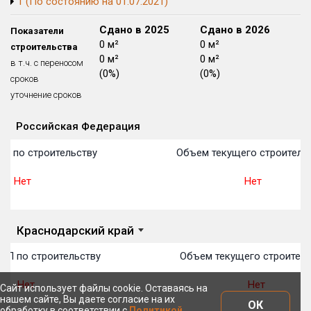
1 (По состоянию на 01.07.2021)
Блокированных домов
175 из 175
Сдано в 2024
Сдано в 2025
Сдано в 2026
Показатели
Квартир, апартаментов,
0 м²
0 м²
0 м²
строительства
блоков в БД
56 039 из 56 039
0 м²
0 м²
0 м²
в т.ч. с переносом
(0%)
(0%)
(0%)
сроков
уточнение сроков
Российская Федерация
Объекты
Объекты
Объекты
Объекты
Объекты
Объекты
Объекты
Объекты
Объекты
Объекты
Объекты
План 
План 
План 
План 
План 
План 
План 
План 
План 
План 
План 
П по строительству
Объем текущего строитель
Нет
Нет
Краснодарский край
ОП по строительству
Объем текущего строитель
Нет
Нет
Сайт использует файлы cookie. Оставаясь на
нашем сайте, Вы даете согласие на их
ОК
обработку в соответствии с
Политикой