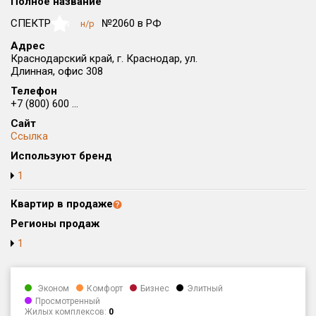
Полное название
Округ
СПЕКТР
№2060 в РФ
н/р
NaN
Все
Адрес
Краснодарский край, г. Краснодар, ул.
Район в городе
Длинная, офис 308
Все
Телефон
+7 (800) 600 ...
Цена
₽/м²
млн ₽
Сайт
от
до
Ссылка
Общая площадь, м²
Используют бренд
от
до
1
Срок сдачи
Квартир в продаже
от
до
Регионы продаж
Вид объекта
1
Кол-во комнат
Эконом
Комфорт
Бизнес
Элитный
Просмотренный
Жилых комплексов:
0