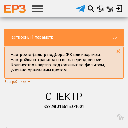
Настроены
1 параметр
×
Настройте фильтр подбора ЖК или квартиры.
Настройки сохранятся на весь период сессии.
Количество квартир, подходящих по фильтрам,
указано оранжевым цветом.
Застройщики
Регион ЖК
г.Москва
×
СПЕКТР
Район в регионе
Все
329
ID
15515071001
Населённый пункт