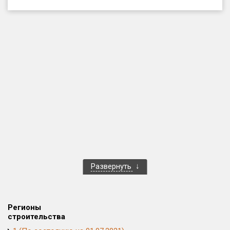
Только новые
Оценка ЕРЗ ЖК
от
до
с продажами
Рейтинг ЕРЗ
Найдено:
Жилых комплексов
1 400 из 1 401
Развернуть
Многоквартирных домов
3 584 из 3 585
Блокированных домов
23 из 23
Домов с апартаментами
258 из 258
Регионы
Поселков таунхаусов
7 из 7
строительства
Многоквартирных домов
2 из 2