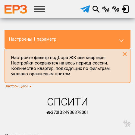
Настроены
1 параметр
×
Настройте фильтр подбора ЖК или квартиры.
Настройки сохранятся на весь период сессии.
Количество квартир, подходящих по фильтрам,
указано оранжевым цветом.
Застройщики
Регион ЖК
г.Москва
×
СПСИТИ
Район в регионе
Все
370
ID
24936378001
Населённый пункт