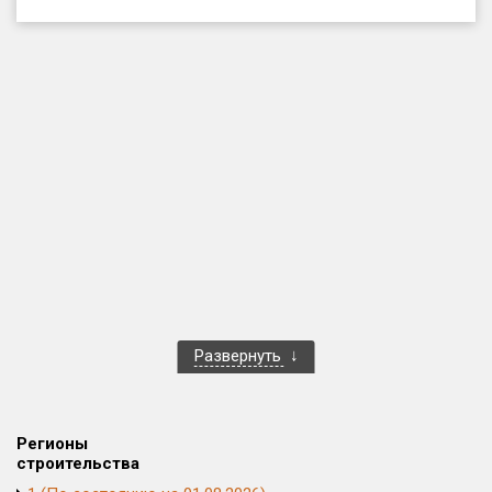
Только новые
Оценка ЕРЗ ЖК
от
до
с продажами
Рейтинг ЕРЗ
Найдено:
Жилых комплексов
1 401 из 1 402
Развернуть
Многоквартирных домов
3 587 из 3 588
Блокированных домов
23 из 23
Домов с апартаментами
258 из 258
Регионы
Поселков таунхаусов
7 из 7
строительства
Многоквартирных домов
2 из 2