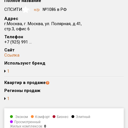
Полное название
Округ
СПСИТИ
№1086 в РФ
н/р
NaN
Все
Адрес
г.Москва, г. Москва, ул. Полярная, д.41,
Район в городе
стр.3, офис 6
Все
Телефон
+7 (925) 991 ...
Цена
₽/м²
млн ₽
Сайт
от
до
Ссылка
Общая площадь, м²
Используют бренд
от
до
1
Срок сдачи
Квартир в продаже
от
до
Регионы продаж
Вид объекта
1
Кол-во комнат
Эконом
Комфорт
Бизнес
Элитный
Просмотренный
Жилых комплексов:
0