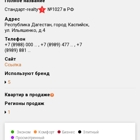
Полное название
Округ
Стандарт-realty
№1027 в РФ
1
Все
Адрес
Республика Дагестан, город Каспийск,
Район в городе
ул. Ильяшенко, д.4
Все
Телефон
+7 (8988) 000 ... , +7 (8989) 477 ... , +7
Цена
(8989) 881 ...
₽/м²
млн ₽
от
до
Сайт
Ссылка
Общая площадь, м²
Используют бренд
от
до
5
Срок сдачи
от
до
Квартир в продаже
Регионы продаж
Вид объекта
1
Кол-во комнат
Эконом
Комфорт
Бизнес
Элитный
Просмотренный