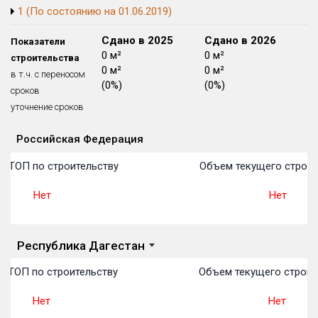
1 (По состоянию на 01.06.2019)
Блокированных домов
175 из 175
Квартир, апартаментов,
Сдано в 2024
Сдано в 2025
Сдано в 2026
Показатели
блоков в БД
56 039 из 56 039
0 м²
0 м²
0 м²
строительства
0 м²
0 м²
0 м²
в т.ч. с переносом
(0%)
(0%)
(0%)
сроков
уточнение сроков
Российская Федерация
Объекты
Объекты
Объекты
Объекты
Объекты
Объекты
Объекты
Объекты
Объекты
Объекты
Объекты
План 
План 
План 
План 
План 
План 
План 
План 
План 
План 
План 
в ТОП по строительству
Объем текущего строит
Нет
Нет
Республика Дагестан
 ТОП по строительству
Объем текущего строит
Нет
Нет