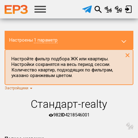
Настроены
1 параметр
×
Настройте фильтр подбора ЖК или квартиры.
Настройки сохранятся на весь период сессии.
Количество квартир, подходящих по фильтрам,
указано оранжевым цветом.
Застройщики
Регион ЖК
г.Москва
×
Стандарт-realty
Район в регионе
Все
982
ID
4218546001
Населённый пункт