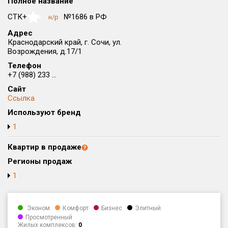
Полное название
Округ
СТК+
№1686 в РФ
н/р
NaN
Все
Адрес
Краснодарский край, г. Сочи, ул.
Район в городе
Возрождения, д.17/1
Все
Телефон
+7 (988) 233 ...
Цена
₽/м²
млн ₽
Сайт
от
до
Ссылка
Общая площадь, м²
Используют бренд
от
до
1
Срок сдачи
Квартир в продаже
от
до
Регионы продаж
Вид объекта
1
Кол-во комнат
Эконом
Комфорт
Бизнес
Элитный
Просмотренный
Жилых комплексов:
0