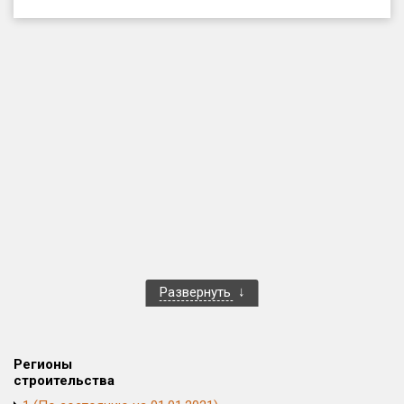
Только новые
Оценка ЕРЗ ЖК
от
до
с продажами
Рейтинг ЕРЗ
Найдено:
Жилых комплексов
1 400 из 1 401
Развернуть
Многоквартирных домов
3 584 из 3 585
Блокированных домов
23 из 23
Домов с апартаментами
258 из 258
Регионы
Поселков таунхаусов
7 из 7
строительства
Многоквартирных домов
2 из 2