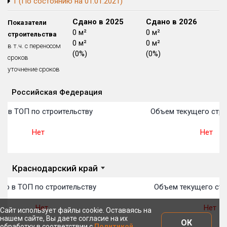
1 (По состоянию на 01.01.2021)
Блокированных домов
175 из 175
Сдано в 2024
Сдано в 2025
Сдано в 2026
Показатели
Квартир, апартаментов,
0 м²
0 м²
0 м²
строительства
блоков в БД
56 039 из 56 039
0 м²
0 м²
0 м²
в т.ч. с переносом
(0%)
(0%)
(0%)
сроков
уточнение сроков
Российская Федерация
Объекты
Объекты
Объекты
Объекты
Объекты
Объекты
Объекты
Объекты
Объекты
Объекты
Объекты
План 
План 
План 
План 
План 
План 
План 
План 
План 
План 
План 
о в ТОП по строительству
Объем текущего стро
Нет
Нет
Краснодарский край
то в ТОП по строительству
Объем текущего стр
Нет
Нет
Сайт использует файлы cookie. Оставаясь на
нашем сайте, Вы даете согласие на их
ОК
обработку в соответствии с
Политикой