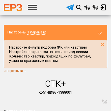
Настроены
1 параметр
×
Настройте фильтр подбора ЖК или квартиры.
Настройки сохранятся на весь период сессии.
Количество квартир, подходящих по фильтрам,
указано оранжевым цветом.
Застройщики
Регион ЖК
г.Москва
×
СТК+
Район в регионе
Все
514
ID
8671388001
Населённый пункт