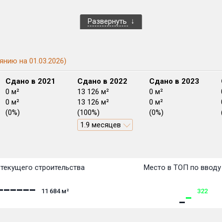
Развернуть
янию на 01.03.2026)
Сдано в 2021
Сдано в 2022
Сдано в 2023
0 м²
13 126 м²
0 м²
0 м²
13 126 м²
0 м²
(0%)
(100%)
(0%)
1.9 месяцев
План
План
План
План
План
План
План
План
План
План
План
текущего строительства
Место в ТОП по вводу
11 684
м²
322