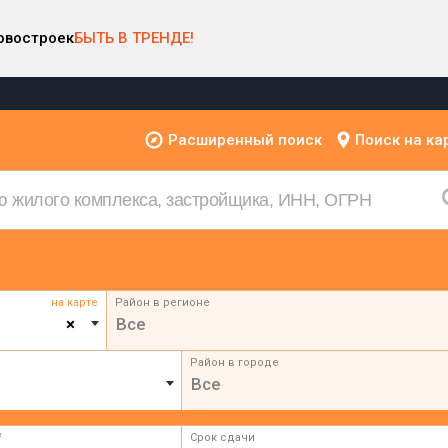
овостроек
БЫТЬ В ТРЕНДЕ!
Расширенный поиск
Поиск на ка
на карте
Район в регионе
×
Все
Район в городе
Все
²
Срок сдачи