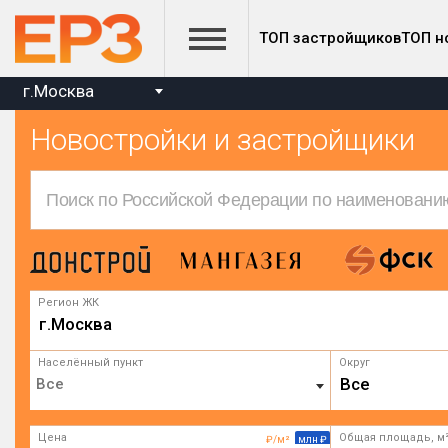
ТОП застройщиков
ТОП н
г.Москва
Новостройки и застройщики
Регион ЖК
г.Москва
Населённый пункт
Округ
Все
Цена
Общая площадь, м
₽/м²
млн ₽