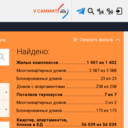
V САММИТ
Свернуть фильтр
рте
Найдено:
Жилых комплексов
1 401 из 1 402
Многоквартирных домов
3 587 из 3 588
Блокированных домов
23 из 23
Домов с апартаментами
258 из 258
Поселков таунхаусов
7 из 7
Многоквартирных домов
2 из 2
Блокированных домов
175 из 175
Квартир, апартаментов,
блоков в БД
56 039 из 56 039