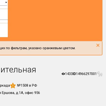
×
щих по фильтрам, указано оранжевым цветом.
ительная
1433
ID
14966297001
Аркада
№1508 в РФ
3
я Ершова, д.1А, офис 956