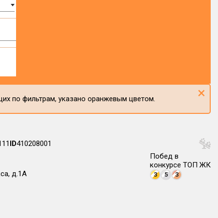
×
щих по фильтрам, указано оранжевым цветом.
111
ID
410208001
Побед в
конкурсе ТОП ЖК
са, д.1А
3
5
3