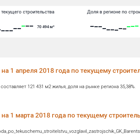
 текущего строительства
Доля в регионе по стро
70 494
м²
на 1 апреля 2018 года по текущему строите
оставляет 121 431 м2 жилья, доля на рынке региона 35,38%.
на 1 марта 2018 года по текущему строител
oda_po_tekuschemu_stroitelstvu_vozglavil_zastrojschik_GK_Barents