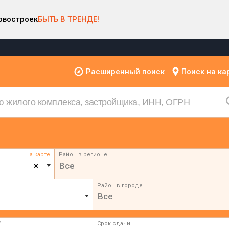
овостроек
БЫТЬ В ТРЕНДЕ!
Расширенный поиск
Поиск на ка
на карте
Район в регионе
×
Все
Район в городе
Все
²
Срок сдачи