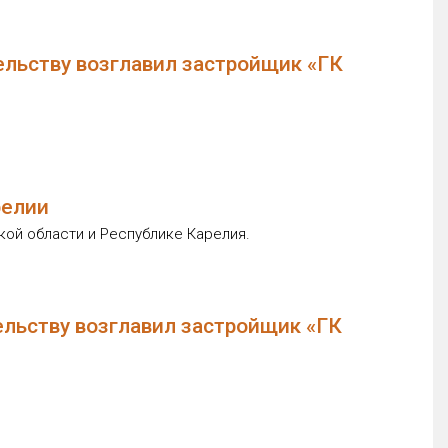
ельству возглавил застройщик «ГК
релии
кой области и Республике Карелия.
ельству возглавил застройщик «ГК