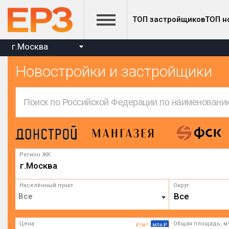
ТОП застройщиков
ТОП н
г.Москва
Новостройки и застройщики
Регион ЖК
г.Москва
Населённый пункт
Округ
Все
Цена
Общая площадь, м
₽/м²
млн ₽