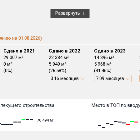
Развернуть
янию на 01.08.2026)
Сдано в 2021
Сдано в 2022
Сдано в 2023
29 007 м²
22 384 м²
14 396 м²
0 м²
5 949 м²
5 968 м²
(0%)
(26.58%)
(41.46%)
3.16 месяцев
7.09 месяцев
План передачи:
План 
План 
План 
План 
План 
План 
План 
План 
План 
План 
План 
перв
 текущего строительства
Место в ТОП по ввод
70 494
м²