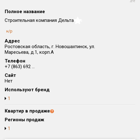
Округ
Полное название
Все
Строительная компания Дельта
NaN
Район в городе
н/р
Все
Адрес
Ростовская область, г. Новошахтинск, ул.
Цена
₽/м²
млн ₽
Маресьева, д.1, корп.А
от
до
Телефон
+7 (863) 692 ...
Общая площадь, м²
Сайт
от
до
Нет
Срок сдачи
Используют бренд
от
до
1
Вид объекта
Квартир в продаже
Регионы продаж
Кол-во комнат
1