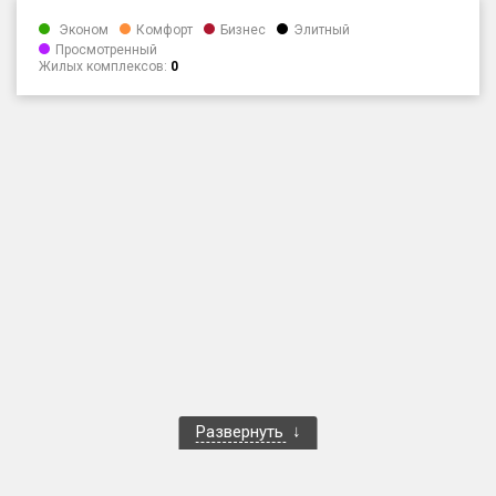
Только новые
Эконом
Комфорт
Бизнес
Элитный
Просмотренный
Жилых комплексов:
0
Оценка ЕРЗ ЖК
от
до
с продажами
Рейтинг ЕРЗ
Найдено:
Жилых комплексов
1 401 из 1 402
Многоквартирных домов
3 587 из 3 588
Блокированных домов
23 из 23
Домов с апартаментами
258 из 258
Развернуть
Поселков таунхаусов
7 из 7
Многоквартирных домов
2 из 2