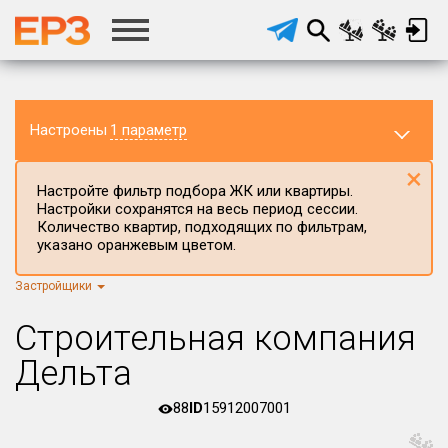
Настроены
1 параметр
×
Настройте фильтр подбора ЖК или квартиры.
Настройки сохранятся на весь период сессии.
Количество квартир, подходящих по фильтрам,
указано оранжевым цветом.
Застройщики
Регион ЖК
г.Москва
×
Строительная компания
Район в регионе
Дельта
Все
88
ID
15912007001
Населённый пункт