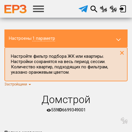
Настроены
1 параметр
×
Настройте фильтр подбора ЖК или квартиры.
Настройки сохранятся на весь период сессии.
Количество квартир, подходящих по фильтрам,
указано оранжевым цветом.
Застройщики
Регион ЖК
г.Москва
×
Домстрой
Район в регионе
Все
559
ID
6699349001
Населённый пункт