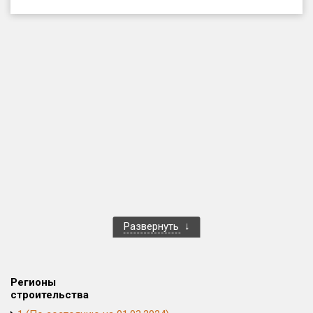
Только новые
Оценка ЕРЗ ЖК
от
до
с продажами
Рейтинг ЕРЗ
Найдено:
Жилых комплексов
1 401 из 1 402
Развернуть
Многоквартирных домов
3 587 из 3 588
Блокированных домов
23 из 23
Домов с апартаментами
258 из 258
Регионы
Поселков таунхаусов
7 из 7
строительства
Многоквартирных домов
2 из 2