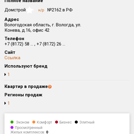
Полное название
Округ
Домстрой
№2162 в РФ
н/р
NaN
Все
Адрес
Вологодская область, г. Вологда, ул.
Район в городе
Конева, д.16, офис 42
Все
Телефон
+7 (8172) 58 ... , +7 (8172) 26 ...
Цена
₽/м²
млн ₽
Сайт
от
до
Ссылка
Общая площадь, м²
Используют бренд
от
до
1
Срок сдачи
Квартир в продаже
от
до
Регионы продаж
Вид объекта
1
Кол-во комнат
Эконом
Комфорт
Бизнес
Элитный
Просмотренный
Жилых комплексов:
0