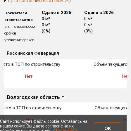
1 (По состоянию на 01.03.2024)
Блокированных домов
175 из 175
Сдано в 2024
Сдано в 2025
Сдано в 2026
Показатели
Квартир, апартаментов,
5 025 м²
0 м²
0 м²
строительства
блоков в БД
56 039 из 56 039
0 м²
0 м²
0 м²
в т.ч. с переносом
(0%)
(0%)
(0%)
сроков
уточнение сроков
Российская Федерация
Объекты
Объекты
Объекты
Объекты
Объекты
Объекты
Объекты
Объекты
Объекты
Объекты
Объекты
План 
План 
План 
План 
План 
План 
План 
План 
План 
План 
План 
есто в ТОП по строительству
Объем текущего с
Нет
Нет
Вологодская область
есто в ТОП по строительству
Объем текущего с
Нет
Нет
Сайт использует файлы cookie. Оставаясь на
нашем сайте, Вы даете согласие на их
ОК
обработку в соответствии с
Политикой