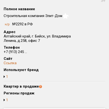
Округ
Полное название
Все
Строительная компания Элит-Дом
NaN
Район в городе
№2292 в РФ
н/р
Все
Адрес
Алтайский край, г. Бийск, ул. Владимира
Цена
₽/м²
млн ₽
Ленина, д.258, офис 7
от
до
Телефон
+7 (913) 245 ...
Общая площадь, м²
Сайт
от
до
Ссылка
Срок сдачи
Используют бренд
от
до
1
Вид объекта
Квартир в продаже
Регионы продаж
Кол-во комнат
1