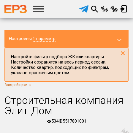
Настроены
1 параметр
×
Настройте фильтр подбора ЖК или квартиры.
Настройки сохранятся на весь период сессии.
Количество квартир, подходящих по фильтрам,
указано оранжевым цветом.
Застройщики
Регион ЖК
г.Москва
×
Строительная компания
Район в регионе
Элит-Дом
Все
534
ID
5517801001
Населённый пункт