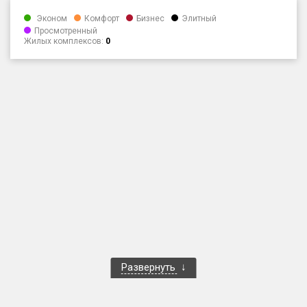
Только новые
Эконом
Комфорт
Бизнес
Элитный
Просмотренный
Жилых комплексов:
0
Оценка ЕРЗ ЖК
от
до
с продажами
Рейтинг ЕРЗ
Найдено:
Жилых комплексов
1 400 из 1 401
Многоквартирных домов
3 586 из 3 585
Блокированных домов
23 из 23
Домов с апартаментами
258 из 258
Развернуть
Поселков таунхаусов
7 из 7
Многоквартирных домов
2 из 2