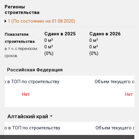
Блокированных домов
175 из 175
Регионы
строительства
Квартир, апартаментов,
1 (По состоянию на 01.08.2020)
блоков в БД
56 039 из 56 039
Сдано в 2024
Сдано в 2025
Сдано в 2026
Показатели
0 м²
0 м²
0 м²
строительства
0 м²
0 м²
0 м²
в т.ч. с переносом
(0%)
(0%)
(0%)
сроков
Российская Федерация
Объекты
Объекты
Объекты
Объекты
Объекты
Объекты
Объекты
Объекты
Объекты
Объекты
Объекты
План 
План 
План 
План 
План 
План 
План 
План 
План 
План 
План 
то в ТОП по строительству
Объем текущего стр
Нет
Нет
Алтайский край
сто в ТОП по строительству
Объем текущего стр