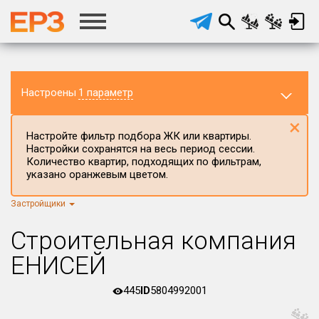
Настроены
1 параметр
×
Настройте фильтр подбора ЖК или квартиры.
Настройки сохранятся на весь период сессии.
Количество квартир, подходящих по фильтрам,
указано оранжевым цветом.
Застройщики
Регион ЖК
г.Москва
×
Строительная компания
Район в регионе
ЕНИСЕЙ
Все
445
ID
5804992001
Населённый пункт