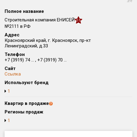
Округ
Полное название
Все
Строительная компания ЕНИСЕЙ
0.5
Район в городе
№2111 в РФ
Все
Адрес
Красноярский край, г. Красноярск, пр-кт
Ленинградский, д.33
Цена
₽/м²
млн ₽
Телефон
от
до
+7 (3919) 74 ... , +7 (3919) 70 ...
Общая площадь, м²
Сайт
от
до
Ссылка
Используют бренд
Срок сдачи
1
от
до
Квартир в продаже
Вид объекта
Регионы продаж
1
Кол-во комнат