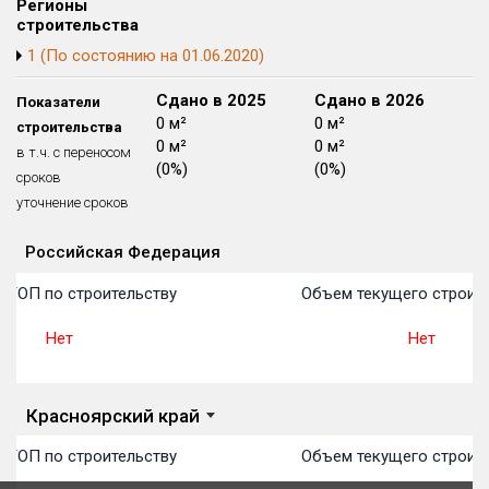
Регионы
Блокированных домов
175 из 175
строительства
1 (По состоянию на 01.06.2020)
Квартир, апартаментов,
блоков в БД
56 039 из 56 039
Сдано в 2024
Сдано в 2025
Сдано в 2026
Показатели
0 м²
0 м²
0 м²
строительства
0 м²
0 м²
0 м²
в т.ч. с переносом
(0%)
(0%)
(0%)
сроков
уточнение сроков
Российская Федерация
Объекты
Объекты
Объекты
Объекты
Объекты
Объекты
Объекты
Объекты
Объекты
Объекты
Объекты
План 
План 
План 
План 
План 
План 
План 
План 
План 
План 
План 
 ТОП по строительству
Объем текущего строите
Нет
Нет
Красноярский край
 ТОП по строительству
Объем текущего строите