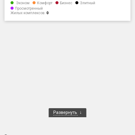
Эконом
Комфорт
Бизнес
Элитный
Только новые
Просмотренный
Жилых комплексов:
0
Оценка ЕРЗ ЖК
от
до
с продажами
Рейтинг ЕРЗ
Найдено:
Жилых комплексов
1 400 из 1 401
Многоквартирных домов
3 586 из 3 585
Блокированных домов
23 из 23
Развернуть
Домов с апартаментами
258 из 258
Поселков таунхаусов
7 из 7
Многоквартирных домов
2 из 2