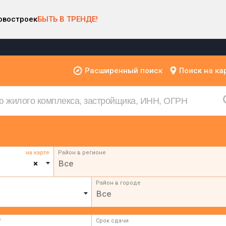
овостроек
БЫТЬ В ТРЕНДЕ!
Расширенный поиск
Поиск на ка
на карте
Район в регионе
×
Все
Район в городе
Все
²
Срок сдачи