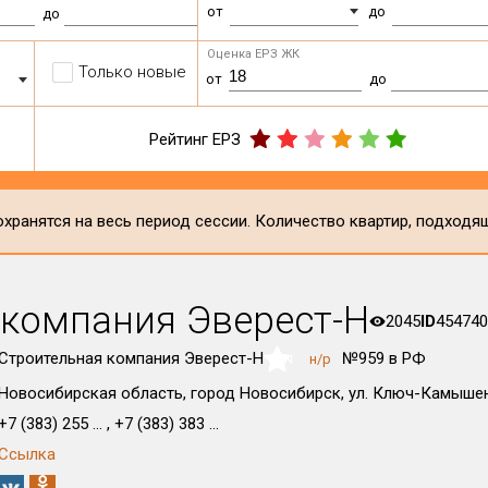
от
до
до
Оценка ЕРЗ ЖК
Только новые
от
до
Рейтинг ЕРЗ
хранятся на весь период сессии. Количество квартир, подходя
 компания Эверест-Н
2045
ID
454740
Строительная компания Эверест-Н
№959 в РФ
н/р
NaN
Новосибирская область, город Новосибирск, ул. Ключ-Камышен
+7 (383) 255 ... , +7 (383) 383 ...
Ссылка