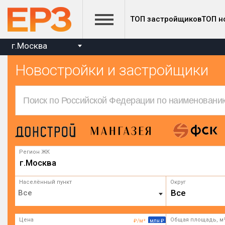
ТОП застройщиков
ТОП н
г.Москва
Новостройки и застройщики
Регион ЖК
г.Москва
Населённый пункт
Округ
Все
Цена
Общая площадь, м
₽/м²
млн ₽