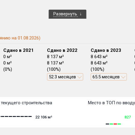
Развернуть
янию на 01.08.2026)
Сдано в 2021
Сдано в 2022
Сдано в 2023
0 м²
8 137 м²
8 643 м²
0 м²
8 137 м²
8 643 м²
(0%)
(100%)
(100%)
52.3 месяцев
65.5 месяцев
План сдачи:
перв
План
План
План
План
План
План
План
План
План
План
План
текущего строительства
Место в ТОП по ввод
22 106
м²
827