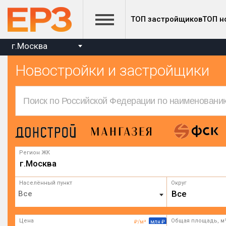
ТОП застройщиков
ТОП н
г.Москва
Новостройки и застройщики
Регион ЖК
г.Москва
Населённый пункт
Округ
Все
Цена
Общая площадь, м
₽/м²
млн ₽