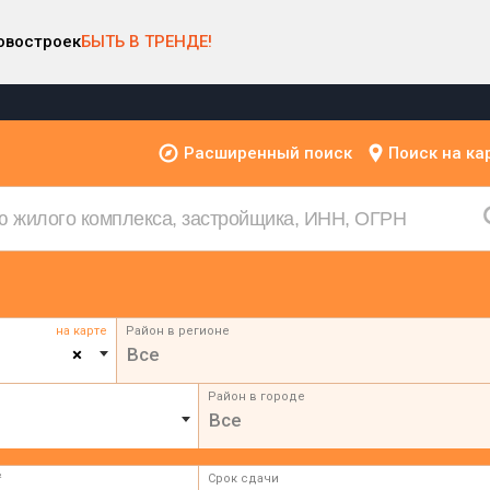
овостроек
БЫТЬ В ТРЕНДЕ!
Расширенный поиск
Поиск на ка
на карте
Район в регионе
×
Все
Район в городе
Все
²
Срок сдачи