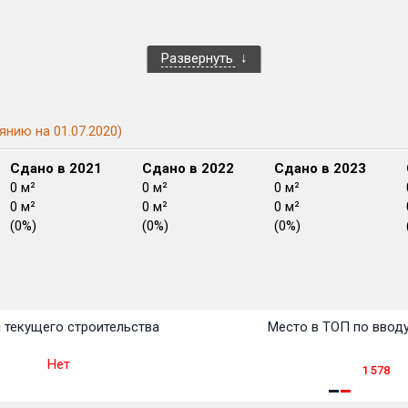
Развернуть
янию на 01.07.2020)
Сдано в 2021
Сдано в 2022
Сдано в 2023
0 м²
0 м²
0 м²
0 м²
0 м²
0 м²
(0%)
(0%)
(0%)
План
План
План
План
План
План
План
План
План
План
План
 текущего строительства
Место в ТОП по ввод
Нет
1 578