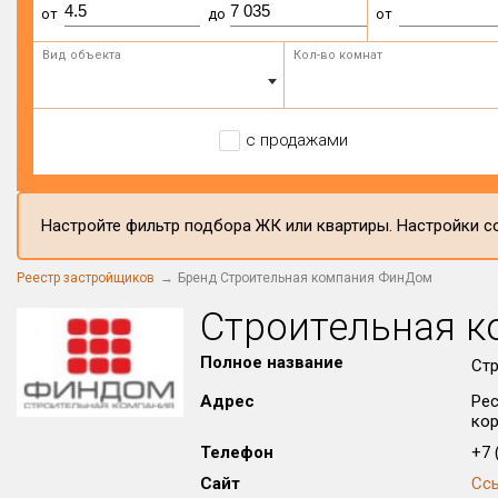
от
до
от
Вид объекта
Кол-во комнат
с продажами
Настройте фильтр подбора ЖК или квартиры. Настройки со
Реестр застройщиков
Бренд Строительная компания ФинДом
Строительная 
Полное название
Ст
Адрес
Рес
кор
Телефон
+7 (
Сайт
Сс