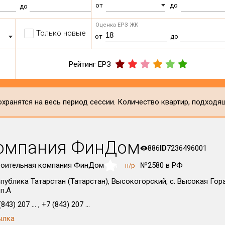
от
до
до
Оценка ЕРЗ ЖК
Только новые
от
до
Рейтинг ЕРЗ
хранятся на весь период сессии. Количество квартир, подходя
компания ФинДом
886
ID
7236496001
роительная компания ФинДом
№2580 в РФ
н/р
NaN
публика Татарстан (Татарстан), Высокогорский, с. Высокая Гора,
п.А
843) 207 ... , +7 (843) 207 ...
ылка