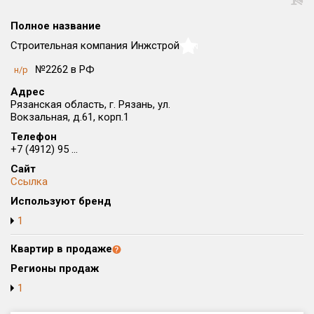
Округ
Полное название
Все
Строительная компания Инжстрой
NaN
Район в городе
№2262 в РФ
н/р
Все
Адрес
Рязанская область, г. Рязань, ул.
Цена
₽/м²
млн ₽
Вокзальная, д.61, корп.1
от
до
Телефон
+7 (4912) 95 ...
Общая площадь, м²
Сайт
от
до
Ссылка
Срок сдачи
Используют бренд
от
до
1
Вид объекта
Квартир в продаже
Регионы продаж
Кол-во комнат
1