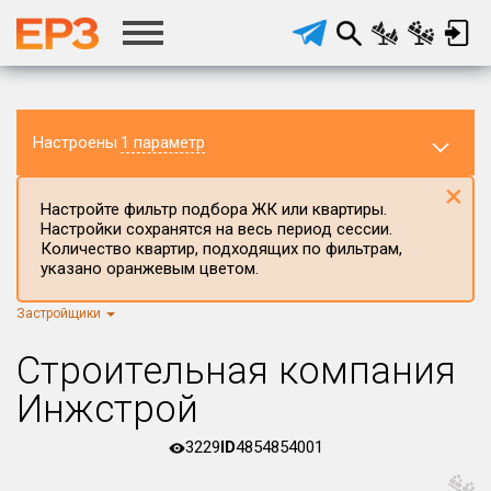
Настроены
1 параметр
×
Настройте фильтр подбора ЖК или квартиры.
Настройки сохранятся на весь период сессии.
Количество квартир, подходящих по фильтрам,
указано оранжевым цветом.
Застройщики
Регион ЖК
г.Москва
×
Строительная компания
Район в регионе
Инжстрой
Все
3229
ID
4854854001
Населённый пункт