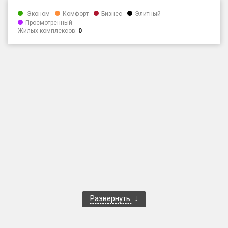
Только новые
Эконом
Комфорт
Бизнес
Элитный
Просмотренный
Жилых комплексов:
0
Оценка ЕРЗ ЖК
от
до
с продажами
Рейтинг ЕРЗ
Найдено:
Жилых комплексов
1 400 из 1 401
Многоквартирных домов
3 586 из 3 585
Блокированных домов
23 из 23
Домов с апартаментами
258 из 258
Развернуть
Поселков таунхаусов
7 из 7
Многоквартирных домов
2 из 2