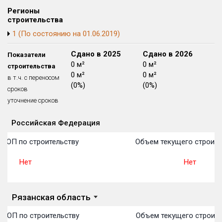
Блокированных домов
175 из 175
Регионы
строительства
Квартир, апартаментов,
1 (По состоянию на 01.06.2019)
блоков в БД
56 039 из 56 039
Сдано в 2024
Сдано в 2025
Сдано в 2026
Показатели
0 м²
0 м²
0 м²
строительства
0 м²
0 м²
0 м²
в т.ч. с переносом
(0%)
(0%)
(0%)
сроков
уточнение сроков
Российская Федерация
Объекты
Объекты
Объекты
Объекты
Объекты
Объекты
Объекты
Объекты
Объекты
Объекты
Объекты
План 
План 
План 
План 
План 
План 
План 
План 
План 
План 
План 
 ТОП по строительству
Объем текущего строите
Нет
Нет
Рязанская область
 ТОП по строительству
Объем текущего строите