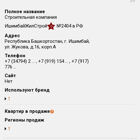
Округ
Полное название
Все
Строительная компания
ИшимбайЖилСтрой
№2404 в РФ
Район в городе
0
Все
Адрес
Республика Башкортостан, г. Ишимбай,
ул. Жукова, д.16, корп.А
Цена
₽/м²
млн ₽
Телефон
от
до
+7 (34794) 2 ... , +7 (919) 154 ... , +7 (917)
776 ...
Общая площадь, м²
от
до
Сайт
Нет
Срок сдачи
Используют бренд
от
до
1
Вид объекта
Квартир в продаже
Регионы продаж
Кол-во комнат
1