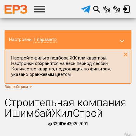
Настроены
1 параметр
×
Настройте фильтр подбора ЖК или квартиры.
Настройки сохранятся на весь период сессии.
Количество квартир, подходящих по фильтрам,
указано оранжевым цветом.
Застройщики
Регион ЖК
г.Москва
×
Строительная компания
Район в регионе
ИшимбайЖилСтрой
Все
330
ID
6430207001
Населённый пункт