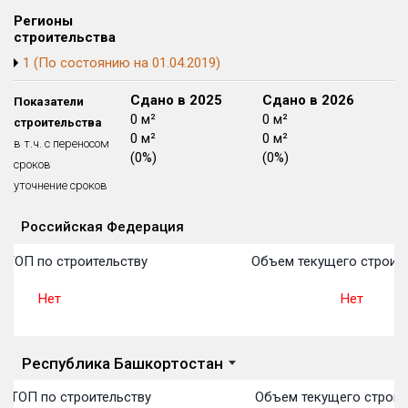
Блокированных домов
175 из 175
Регионы
строительства
Квартир, апартаментов,
1 (По состоянию на 01.04.2019)
блоков в БД
56 039 из 56 039
Сдано в 2024
Сдано в 2025
Сдано в 2026
Показатели
0 м²
0 м²
0 м²
строительства
0 м²
0 м²
0 м²
в т.ч. с переносом
(0%)
(0%)
(0%)
сроков
уточнение сроков
Российская Федерация
Объекты
Объекты
Объекты
Объекты
Объекты
Объекты
Объекты
Объекты
Объекты
Объекты
Объекты
План 
План 
План 
План 
План 
План 
План 
План 
План 
План 
План 
 ТОП по строительству
Объем текущего строите
Нет
Нет
Республика Башкортостан
в ТОП по строительству
Объем текущего строит