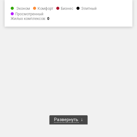
Только новые
Эконом
Комфорт
Бизнес
Элитный
Просмотренный
Жилых комплексов:
0
Оценка ЕРЗ ЖК
от
до
с продажами
Рейтинг ЕРЗ
Найдено:
Жилых комплексов
1 401 из 1 402
Многоквартирных домов
3 587 из 3 588
Блокированных домов
23 из 23
Домов с апартаментами
258 из 258
Развернуть
Поселков таунхаусов
7 из 7
Многоквартирных домов
2 из 2